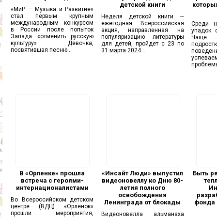
детской книги
которы
«МиР – Музыка и Развитие»
стал первым крупным
Неделя детской книги —
международным конкурсом
ежегодная Всероссийская
Среди н
в России после попыток
акция, направленная на
упадок 
Запада «отменить русскую
популяризацию литературы
Чаще в
культуру» Девочка,
для детей, пройдет с 23 по
подрос
посвятившая песню...
31 марта 2024...
поведе
успев
проблемы
В «Орленке» прошла
«Инсайт Люди» выпустил
Быть р
встреча с героями-
видеоновеллу ко Дню 80-
теп
интернационалистами
летия полного
Ин
освобождения
разра
Во Всероссийском детском
Ленинграда от блокады
фонда 
центре (ВДЦ) «Орленок»
прошли мероприятия,
Видеоновелла альманаха