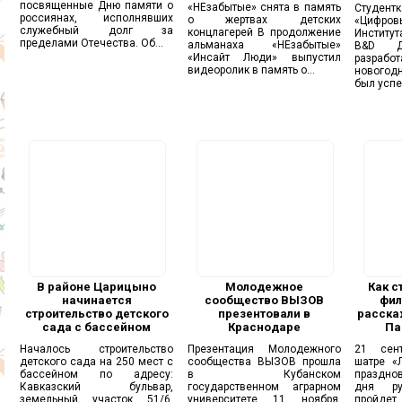
посвященные Дню памяти о
«НЕзабытые» снята в память
Студент
россиянах, исполнявших
о жертвах детских
«Цифров
служебный долг за
концлагерей В продолжение
Институт
пределами Отечества. Об...
альманаха «НЕзабытые»
B&D Д
«Инсайт Люди» выпустил
разра
видеоролик в память о...
новогодн
был успе
В районе Царицыно
Молодежное
Как с
начинается
сообщество ВЫЗОВ
фил
строительство детского
презентовали в
расска
сада с бассейном
Краснодаре
Па
Началось строительство
Презентация Молодежного
21 сен
детского сада на 250 мест с
сообщества ВЫЗОВ прошла
шатре «
бассейном по адресу:
в Кубанском
праздно
Кавказский бульвар,
государственном аграрном
дня ру
земельный участок 51/6,
университете 11 ноября.
пройдет