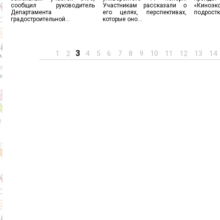
сообщил руководитель
Участникам рассказали о
«Кино
Департамента
его целях, перспективах,
подростко
градостроительной...
которые оно...
3
1
2
4
5
6
7
8
9
10
11
12
13
14