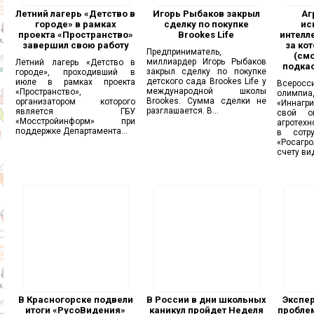
Летний лагерь «Детство в
Игорь Рыбаков закрыл
Аг
городе» в рамках
сделку по покупке
ис
проекта «Пространство»
Brookes Life
интелл
завершил свою работу
за ко
Предприниматель,
(смо
миллиардер Игорь Рыбаков
Летний лагерь «Детство в
подкас
закрыл сделку по покупке
городе», проходивший в
детского сада Brookes Life у
июле в рамках проекта
Всерос
международной школы
«Пространство»,
олимпиа
Brookes. Сумма сделки не
организатором которого
«Иннаг
разглашается. В...
является ГБУ
свой он
«Мосстройинформ» при
агротехн
поддержке Департамента...
в сотр
«Росагро
счету ви
В Красногорске подвели
В России в дни школьных
Экспер
итоги «РусоВидения»
каникул пройдет Неделя
проблем