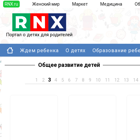
RNX.ru
Женский мир
Маркет
Медицина
Об
Портал о детях для родителей
Ждем ребенка
О детях
Образование реб
Общее развитие детей
3
1
2
4
5
6
7
8
9
10
11
12
13
14