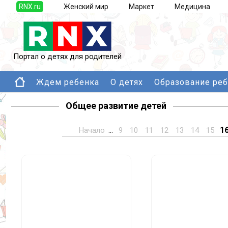
RNX.ru
Женский мир
Маркет
Медицина
Портал о детях для родителей
Ждем ребенка
О детях
Образование ре
Общее развитие детей
1
Начало
...
9
10
11
12
13
14
15