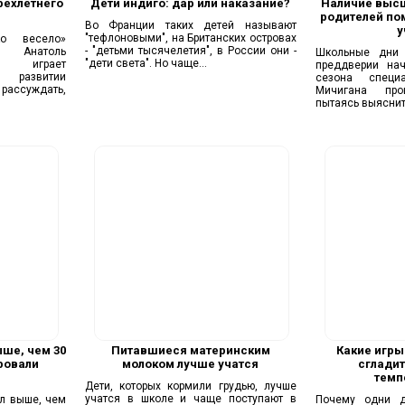
рехлетнего
Дети индиго: дар или наказание?
Наличие высш
родителей по
Во Франции таких детей называют
у
"тефлоновыми", на Британских островах
ко весело»
- "детьми тысячелетия", в России они -
т Анатоль
Школьные дни 
"дети света". Но чаще...
а играет
преддверии на
 развитии
сезона специа
рассуждать,
Мичигана про
пытаясь выяснить
ыше, чем 30
Питавшиеся материнским
Какие игры
ровали
молоком лучше учатся
сгладит
темп
Дети, которых кормили грудью, лучше
учатся в школе и чаще поступают в
ал выше, чем
Почему одни д