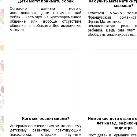
Дети могут понимать собак
Как учить математике т
малыша?
Согласно данным нового
исследования, дети понимают лай
«Учиться можно толь
собак - несмотря на кратковременное
Французский романис
общение или вообще отсутствие
Франс.Математик
общения с собаками.Шестимесячные
немаловажную роль в
малыши...
ребенка. Ведь она учит 
обобщать, анализировать....
Кого мы воспитываем?
Немецкие дети стали в
лет назад, зафикси
Интервью со специалистом по раннему
педиатры
детскому развитию, практикующим
психологом, старшим научным
Рост детей в Германии ст