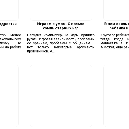
одростки
Играем с умом. О пользе
В чем связь
е
компьютерных игр
ребенка и
стки менее
Сегодня компьютерные игры принято
Кругозор ребёнк
ексуальному
ругать. Игровая зависимость, проблемы
тогда, когда 
лизму. Но
со зрением, проблемы с общением –
манная каша... 
ни на работу
вот только некоторые аргументы
А может, еще рань
противников. А...