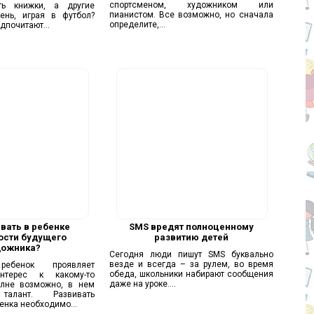
спортсменом, художником или
ть книжки, а другие
пианистом. Все возможно, но сначала
ень, играя в футбол?
определите,...
дпочитают...
вать в ребенке
SMS вредят полноценному
ости будущего
развитию детей
дожника?
Сегодня люди пишут SMS буквально
везде и всегда – за рулем, во время
бенок проявляет
обеда, школьники набирают сообщения
нтерес к какому-то
даже на уроке....
олне возможно, в нем
талант. Развивать
енка необходимо...