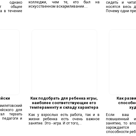
колледжи, чем те, кто был на
д, однако
сидеть и чита
искусственном вскармливании....
ают общее
носятся весь д
а в течение
Почему одни пре
ийски
Как подобрать для ребенка игры,
Как разви
наиболее соответствующие его
способн
гамлетовский
темпераменту и складу характера
ху
ийского для
ал терзать
Как у взрослых есть работа, так и в
Если ваш ре
 педагоги и
жизни ребенка есть очень важное
повышенный и
занятие. Это - игра. И от того,...
занятию, то вп
зарождается 
способности реб