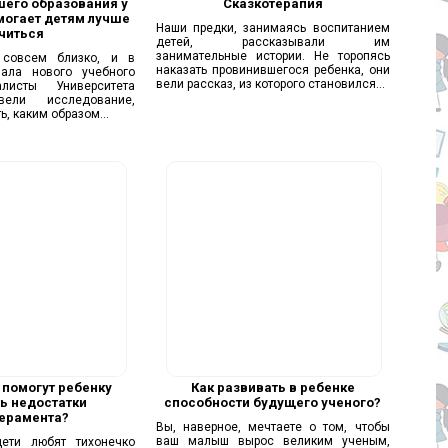
его образования у
Сказкотерапия
могает детям лучше
Наши предки, занимаясь воспитанием
читься
детей, рассказывали им
занимательные истории. Не торопясь
совсем близко, и в
наказать провинившегося ребенка, они
чала нового учебного
вели рассказ, из которого становился...
листы Университета
вели исследование,
, каким образом...
 помогут ребенку
Как развивать в ребенке
ь недостатки
способности будущего ученого?
ерамента?
Вы, наверное, мечтаете о том, чтобы
ваш малыш вырос великим ученым,
ети любят тихонечко