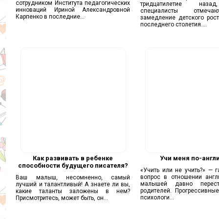
сотрудником Института педагогических
тридцатилетие наза
инноваций Ириной Александровной
специалисты отмеч
Карпенко в последние...
замедление детского рост
последнего столетия....
Как развивать в ребенке
Учи меня по-англ
способности будущего писателя?
«Учить или не учить?» — 
вопрос в отношении англ
Ваш малыш, несомненно, самый
малышей давно перест
лучший и талантливый! А знаете ли вы,
родителей. Прогрессивные
какие таланты заложены в нем?
психологи...
Присмотритесь, может быть, он...