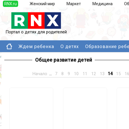
RNX.ru
Женский мир
Маркет
Медицина
Об
Портал о детях для родителей
Ждем ребенка
О детях
Образование реб
Общее развитие детей
14
Начало
...
7
8
9
10
11
12
13
15
1