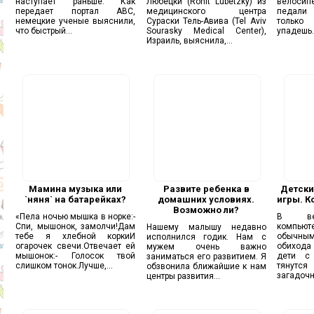
наступает раньше. Как
Любецки (Ronit Lubetzky) из
велосип
передает портал ABC,
медицинского центра
педали
немецкие ученые выяснили,
Сураски Тель-Авива (Tel Aviv
только
что быстрый...
Sourasky Medical Center),
упадешь. 
Израиль, выяснила,...
Мамина музыка или
Развите ребенка в
Детск
`няня` на батарейках?
домашних условиях.
игры. К
Возможно ли?
«Пела ночью мышка в норке:-
В ве
Спи, мышонок, замолчи!Дам
компью
Нашему малышу недавно
тебе я хлебной коркиИ
обычн
исполнился годик. Нам с
огарочек свечи.Отвечает ей
обихода
мужем очень важно
мышонок:- Голосок твой
дети с 
заниматься его развитием. Я
слишком тонок.Лучше,...
тяну
обзвонила ближайшие к нам
загадочн
центры развития...