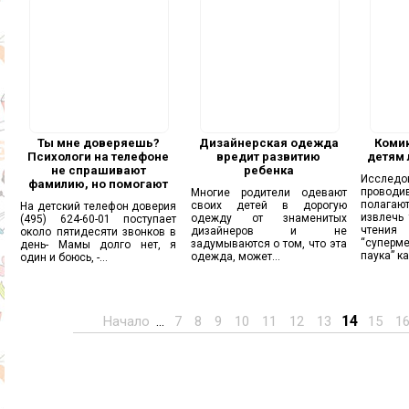
Ты мне доверяешь?
Дизайнерская одежда
Коми
Психологи на телефоне
вредит развитию
детям 
не спрашивают
ребенка
Исследо
фамилию, но помогают
проводи
Многие родители одевают
полагаю
своих детей в дорогую
На детский телефон доверия
извлечь 
одежду от знаменитых
(495) 624-60-01 поступает
чтен
дизайнеров и не
около пятидесяти звонков в
“суперме
задумываются о том, что эта
день- Мамы долго нет, я
паука” как
одежда, может...
один и боюсь, -...
14
Начало
...
7
8
9
10
11
12
13
15
1