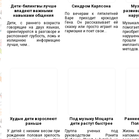
Дети-билингвы лучше
Синдром Карлсона
Муз
владеют важными
развива
По вечерам к пятилетней
навыками общения
нару
Варе приходит крокодил
Гена. Он рассказывает ей
Дети, с раннего возраста
Музык
сказку или просто играет на
говорящие на двух языках,
помог
гармошке и поет свои...
ориентируются в разговоре и
приобрет
распознают грубость, ложь и
нарушени
излишнюю информацию
прошли 
лучше, чем...
имплан
методов..
Худые дети взрослеют
Под музыку Моцарта
Раннее
раньше
дети растут быстрее
Пол
У детей с низким весом при
Группа ученых под
Жизнь в
рождении половая зрелость
руководством Ронита
напом