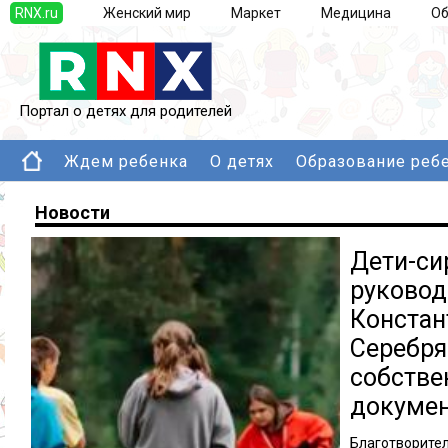
RNX.ru
Женский мир
Маркет
Медицина
Об
Портал о детях для родителей
Ждем ребенка
О детях
Образование реб
Новости
Дети-си
руково
Констан
Серебря
собств
докуме
Благотвор