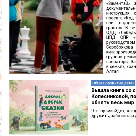
«Замечтай» 
документа
инструкция 
проекта «Код 
при поддер
грантов. В те
ОДЦ «Лебедь»
ЦПД ОПР «Оч
руководство
Серебряко
кинопроизвод
группах: режи
операторы. З
в семьях, хра
Алтая, ...
Общее развитие детей
Вышла книга со 
Колесниковой, п
обнять весь мир
Что произойдёт, ког
дружить, заботиться др