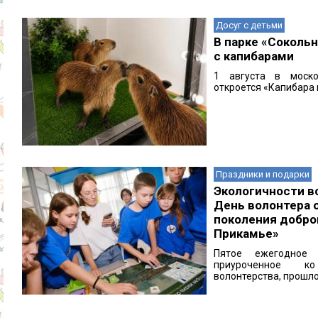
Досуг с детьми
В парке «Соколь
с капибарами
1 августа в моско
откроется «Капибара к
Праздники и подарки
Экологичности в
День волонтера 
поколения добро
Прикамье»
Пятое ежегодное м
приуроченное к
волонтерства, прошло 