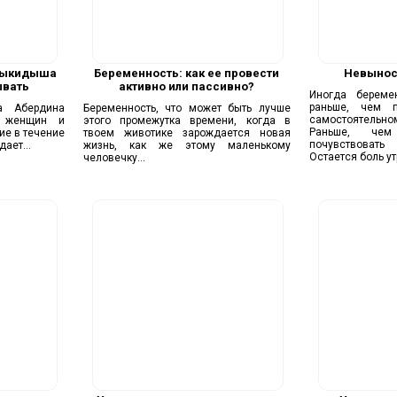
выкидыша
Беременность: как ее провести
Невынос
ывать
активно или пассивно?
Иногда береме
раньше, чем п
а Абердина
Беременность, что может быть лучше
самостоятельн
ч женщин и
этого промежутка времени, когда в
Раньше, чем
ие в течение
твоем животике зарождается новая
почувствоват
ает...
жизнь, как же этому маленькому
Остается боль утр
человечку...