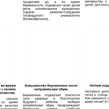
материнству у
продуктами до и во время
детей. Для этого.
беременности, подвергают своих детей
риску возникновения врождённых
пороков развития.Сотрудники
Оксфордского университета
(Великобритания),...
 во время
Большинство беременных носят
Летний отд
 с низким
неправильную обувь
Наступило долг
потомства
тепла и солнца 
Беременные подвергают опасности
Как изменится 
свое здоровье и благополучие
 связали
мамы летом? От ч
будущего ребенка, выбирая
я во время
неправильную обувь, предупреждают
ие качества
британские ученые, сообщает