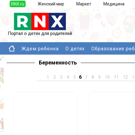
RNX.ru
Женский мир
Маркет
Медицина
Портал о детях для родителей
Ждем ребенка
О детях
Образование ре
Беременность
6
1
2
3
4
5
7
8
9
10
11
12
1