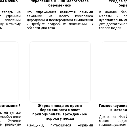
ам можно
Укрепление мышц малого таза
Уход за г
беременной
бер
 теперь не
Эти упражнения являются самыми
В начале бер
т утренней
важными из всего комплекса
железы и со
 опасений
дородовой и послеродовой гимнастики
чувствительными
ку. К такому
и требуют подробных пояснений. В
дит, достаточно
...
области дна таза...
теплой водой...
 витамины?
Жирная пища во время
Гомосексуализ
беременности может
в матери
, ей тут же
провоцировать врождённые
знообразные
Доктор из Нью-
пороки у плода
ы. Ученые
может предот
е реальную
гомосексуали
Женщины, питающиеся жирными