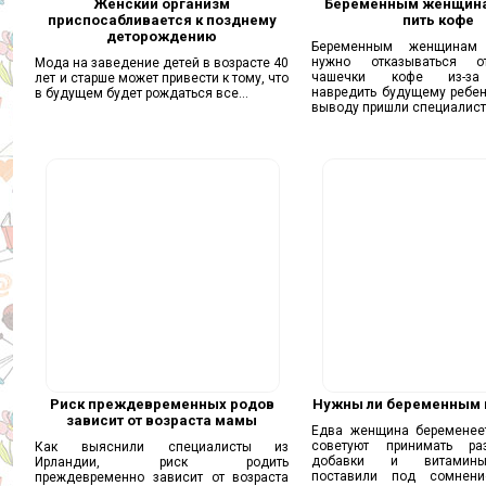
Женский организм
Беременным женщин
приспосабливается к позднему
пить кофе
деторождению
Беременным женщинам
нужно отказываться о
Мода на заведение детей в возрасте 40
чашечки кофе из-за
лет и старше может привести к тому, что
навредить будущему ребен
в будущем будет рождаться все...
выводу пришли специалисты
Риск преждевременных родов
Нужны ли беременным
зависит от возраста мамы
Едва женщина беременеет
советуют принимать ра
Как выяснили специалисты из
добавки и витамин
Ирландии, риск родить
поставили под сомнени
преждевременно зависит от возраста