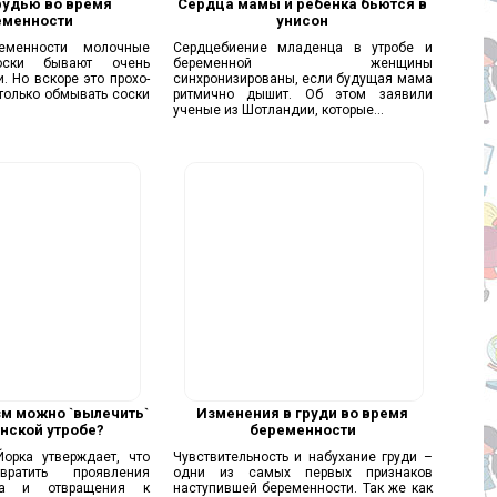
рудью во время
Сердца мамы и ребенка бьются в
еменности
унисон
еменности молочные
Сердцебиение младенца в утробе и
ски бывают очень
беременной женщины
. Но вскоре это прохо­
синхронизированы, если будущая мама
 только обмывать соски
ритмично дышит. Об этом заявили
ученые из Шотландии, которые...
м можно `вылечить`
Изменения в груди во время
нской утробе?
беременности
Йорка утверждает, что
Чувствительность и набухание груди –
вратить проявления
одни из самых первых признаков
зма и отвращения к
наступившей беременности. Так же как