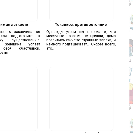
имая легкость
Токсикоз: противостояние
нность заканчивается
Однажды утром вы понимаете, что
лод подготовится к
месячные вовремя не пришли, дома
ому существованию.
появились какие-то странные запахи, и
 женщина успеет
немного подташнивает... Скорее всего,
ь себя счастливой.
это...
аты...