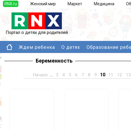
RNX.ru
Женский мир
Маркет
Медицина
Об
Портал о детях для родителей
Ждем ребенка
О детях
Образование реб
Беременность
10
Начало
...
3
4
5
6
7
8
9
11
12
13