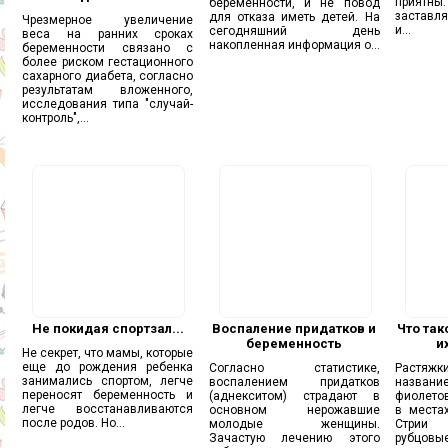
приятны
беременности, и не повод
заставля
для отказа иметь детей. На
Чрезмерное увеличение
и...
сегодняшний день
веса на ранних сроках
накопленная информация о...
беременности связано с
более риском гестационного
сахарного диабета, согласно
результатам вложенного,
исследования типа "случай-
контроль",...
Не покидая спортзал...
Воспаление придатков и
Что так
беременность
и
Не секрет, что мамы, которые
еще до рождения ребенка
Согласно статистике,
Растяж
занимались спортом, легче
воспалением придатков
название
переносят беременность и
(аднекситом) страдают в
фиолетов
легче восстанавливаются
основном нерожавшие
в места
после родов. Но...
молодые женщины.
Стрии
Зачастую лечению этого
рубцовые