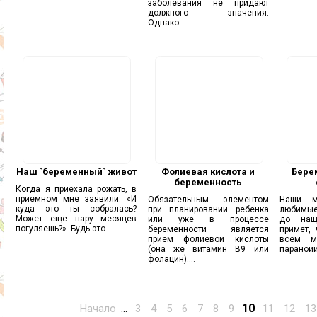
заболевания не придают
должного значения.
Однако...
Наш `беременный` живот
Фолиевая кислота и
Бере
беременность
Когда я приехала рожать, в
приемном мне заявили: «И
Обязательным элементом
Наши м
куда это ты собралась?
при планировании ребенка
любимые
Может еще пару месяцев
или уже в процессе
до нащ
погуляешь?». Будь это...
беременности является
примет,
прием фолиевой кислоты
всем м
(она же витамин В9 или
паранойи.
фолацин)....
10
Начало
...
3
4
5
6
7
8
9
11
12
13