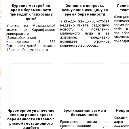
Курение матерей во
Основные вопросы,
Ленив
время беременности
волнующие женщину во
толс
приводит к психозам у
время беременности
Женщины
детей
физичес
У каждой женщины, которая
время бе
недавно узнала радостную
Ученые из Медицинской
себе. К
новость о появлении
школы при Кардиффском
пренебр
маленького чуда в ее
университете
отношени
животике, ежедневно
(Великобритания)
приводит
возникает огромное
исследовали 6 356
количество вопросов....
британских детей в возрасте
12 лет и обнаружили, что...
Чрезмерное увеличение
Бронхиальная астма и
Непри
веса на ранних сроках
беременность
Каждый 
беременности связано с
дарит 
Бронхиальная астма - не
риском гестационного
ощущени
противопоказание для
диабета