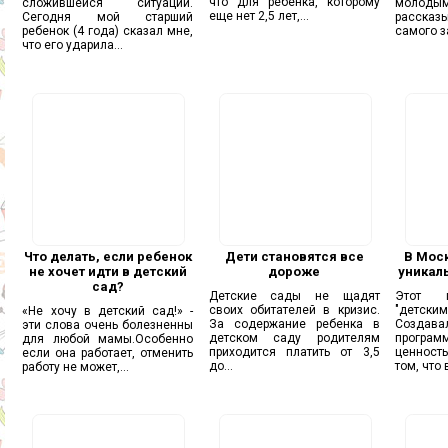
что для ребенка, которому
сложившейся ситуации.
молоды
еще нет 2,5 лет,...
Сегодня мой старший
рассказ
ребенок (4 года) сказал мне,
самого за
что его ударила...
Что делать, если ребенок
Дети становятся все
В Моск
не хочет идти в детский
дороже
уникал
сад?
Детские сады не щадят
Этот п
своих обитателей в кризис.
"детски
«Не хочу в детский сад!» -
За содержание ребенка в
Создав
эти слова очень болезненны
детском саду родителям
прогр
для любой мамы.Особенно
приходится платить от 3,5
ценность
если она работает, отменить
до...
том, что 
работу не может,...