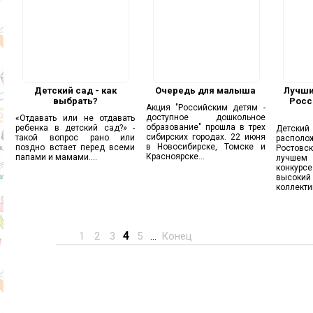
Детский сад - как
Очередь для малыша
Лучши
выбрать?
Росс
Акция "Российским детям -
доступное дошкольное
«Отдавать или не отдавать
образование" прошла в трех
ребенка в детский сад?» -
Детски
сибирских городах. 22 июня
такой вопрос рано или
располо
в Новосибирске, Томске и
поздно встает перед всеми
Ростовс
Красноярске...
папами и мамами....
лучшем 
конкур
высокий
коллекти
4
1
2
3
5
...
Конец