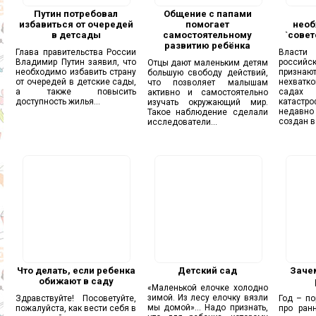
Путин потребовал
Общение с папами
избавиться от очередей
помогает
необ
в детсады
самостоятельному
`совет
развитию ребёнка
Глава правительства России
Власти 
Владимир Путин заявил, что
росси
Отцы дают маленьким детям
необходимо избавить страну
призна
большую свободу действий,
от очередей в детские сады,
нехватк
что позволяет малышам
а также повысить
сада
активно и самостоятельно
доступность жилья...
катастр
изучать окружающий мир.
недавн
Такое наблюдение сделали
создан в.
исследователи...
Что делать, если ребенка
Детский сад
Заче
обижают в саду
«Маленькой елочке холодно
зимой. Из лесу елочку вязли
Здравствуйте! Посоветуйте,
Год – по
мы домой»… Надо признать,
пожалуйста, как вести себя в
про ран