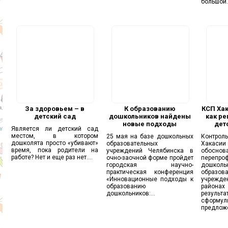
большой..
За здоровьем – в
К образованию
КСП Хак
детский сад
дошкольников найдены
как ре
новые подходы
дет
Является ли детский сад
местом, в котором
25 мая на базе дошкольных
Контрол
дошколята просто «убивают»
образовательных
Хакасии
время, пока родители на
учреждений Челябинска в
обоснов
работе? Нет и еще раз нет....
очно-заочной форме пройдет
перепро
городская научно-
дошколь
практическая конференция
образов
«Инновационные подходы к
учрежд
образованию
районах
дошкольников:...
результа
сформул
предложе