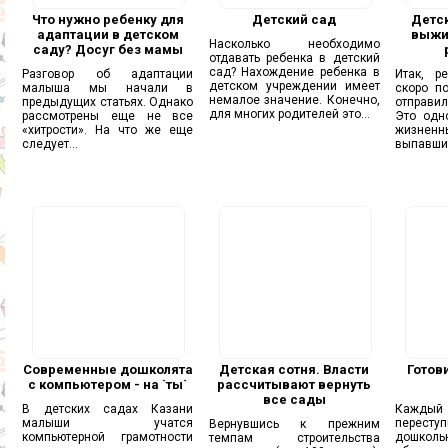
Что нужно ребенку для
Детский сад
Детск
адаптации в детском
выжи
Насколько необходимо
саду? Досуг без мамы
отдавать ребенка в детский
сад? Нахождение ребенка в
Разговор об адаптации
Итак, р
детском учреждении имеет
малыша мы начали в
скоро п
немалое значение. Конечно,
предыдущих статьях. Однако
отправил
для многих родителей это...
рассмотрены еще не все
Это одн
«хитрости». На что же еще
жизнен
следует...
выпавших
Современные дошколята
Детская сотня. Власти
Готов
с компьютером - на `ты`
рассчитывают вернуть
все сады
В детских садах Казани
Каждый 
малыши учатся
пере
Вернувшись к прежним
компьютерной грамотности
дошколь
темпам строительства