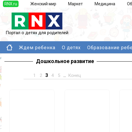
RNX.ru
Женский мир
Маркет
Медицина
Об
Портал о детях для родителей
Ждем ребенка
О детях
Образование реб
Дошкольное развитие
3
1
2
4
5
...
Конец