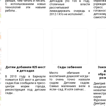
раньше, чем читать и писать.
образова
детсадов (по 100 в год),
С использованием новых
учрежд
столичные власти
технологий эти навыки
стресс.
рассчитывают
работы...
готов
ликвидировать очередь к
детском
2012 г.Кто не исполняет...
самостоя
Детям добавили 825 мест
Сады забвения
Зако
в детсадах
д
Место обитания и
обра
воспитания дошколят когда–
В 2010 году в Барнауле
рез
то очень точно назвали
появится 825 мест в детских
садом. Детским садом.
садах.Как сообщили в пресс-
Дмит
Самых маленьких вели в
центре мэрии города,
озада
ясли–сад. И хотя сейчас...
реконструкция под детские
нехват
сады...
минист
нау
Фурсен
Дмитрий 