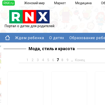
RNX.ru
Женский мир
Маркет
Медицина
Об
Портал о детях для родителей
Ждем ребенка
О детях
Образование реб
Мода, стиль и красота
7
1
2
3
4
5
6
8
9
...
Конец