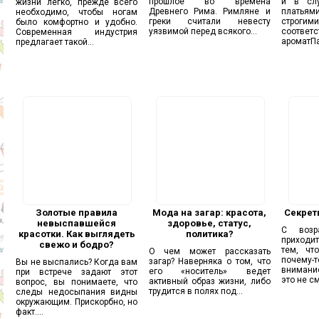
прошлое во времена
и в сл
жизни легко, прежде всего
Древнего Рима. Римляне и
платьям
необходимо, чтобы ногам
греки считали невесту
строг
было комфортно и удобно.
уязвимой перед всякого...
соотв
Современная индустрия
ароматП
предлагает такой...
Золотые правила
Мода на загар: красота,
Секрет
невыспавшейся
здоровье, статус,
С возр
красотки. Как выглядеть
политика?
приходи
свежо и бодро?
тем, чт
О чем может рассказать
почем
загар? Наверняка о том, что
Вы не выспались? Когда вам
внимани
его «носитель» ведет
при встрече задают этот
это не см
активный образ жизни, либо
вопрос, вы понимаете, что
трудится в полях под...
следы недосыпания видны
окружающим. Прискорбно, но
факт....