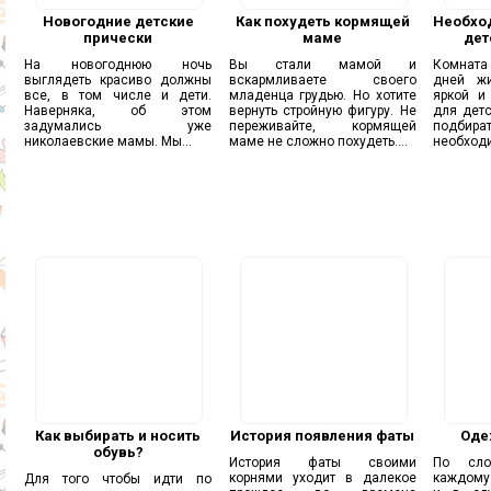
Новогодние детские
Как похудеть кормящей
Необхо
прически
маме
дет
На новогоднюю ночь
Вы стали мамой и
Комната
выглядеть красиво должны
вскармливаете своего
дней ж
все, в том числе и дети.
младенца грудью. Но хотите
яркой и
Наверняка, об этом
вернуть стройную фигуру. Не
для дет
задумались уже
переживайте, кормящей
подб
николаевские мамы. Мы...
маме не сложно похудеть....
необходи
Как выбирать и носить
История появления фаты
Оде
обувь?
История фаты своими
По сло
корнями уходит в далекое
каждому 
Для того чтобы идти по