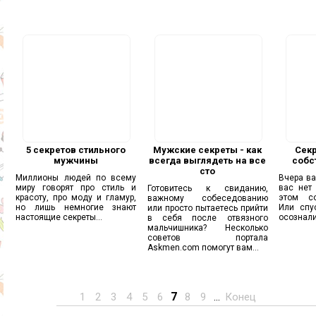
5 секретов стильного
Мужские секреты - как
Сек
мужчины
всегда выглядеть на все
собс
сто
Миллионы людей по всему
Вчера ва
миру говорят про стиль и
вас нет
Готовитесь к свиданию,
красоту, про моду и гламур,
этом с
важному собеседованию
но лишь немногие знают
Или спу
или просто пытаетесь прийти
настоящие секреты...
осознали,
в себя после отвязного
мальчишника? Несколько
советов портала
Askmen.com помогут вам...
7
1
2
3
4
5
6
8
9
...
Конец