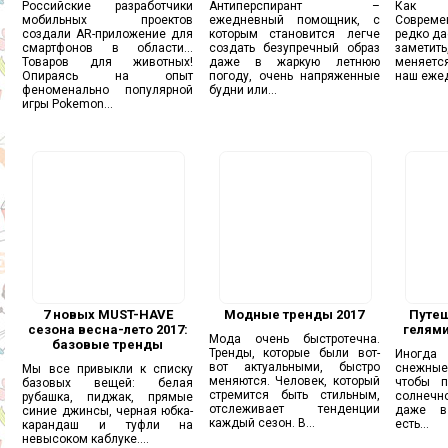
Российские разработчики
Антиперспирант –
Как 
мобильных проектов
ежедневный помощник, с
Соврем
создали AR-приложение для
которым становится легче
редко да
смартфонов в области…
создать безупречный образ
заметить
Товаров для животных!
даже в жаркую летнюю
меняетс
Опираясь на опыт
погоду, очень напряженные
наш ежед
феноменально популярной
будни или...
игры Pokemon...
7 новых MUST-HAVE
Модные тренды 2017
Путеш
сезона весна-лето 2017:
гелями
Мода очень быстротечна.
базовые тренды
Тренды, которые были вот-
Иногд
вот актуальными, быстро
снежные
Мы все привыкли к списку
меняются. Человек, который
чтобы п
базовых вещей: белая
стремится быть стильным,
солнечно
рубашка, пиджак, прямые
отслеживает тенденции
даже в
синие джинсы, черная юбка-
каждый сезон. В...
есть...
карандаш и туфли на
невысоком каблуке....