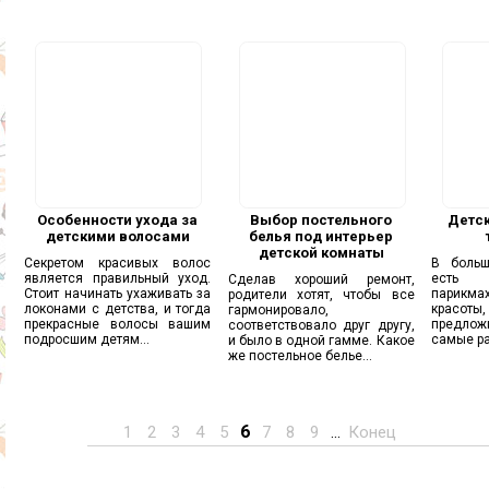
Особенности ухода за
Выбор постельного
Детск
детскими волосами
белья под интерьер
детской комнаты
Секретом красивых волос
В больш
является правильный уход.
есть
Сделав хороший ремонт,
Стоит начинать ухаживать за
парикма
родители хотят, чтобы все
локонами с детства, и тогда
красоты,
гармонировало,
прекрасные волосы вашим
предлож
соответствовало друг другу,
подросшим детям...
самые ра
и было в одной гамме. Какое
же постельное белье...
6
1
2
3
4
5
7
8
9
...
Конец