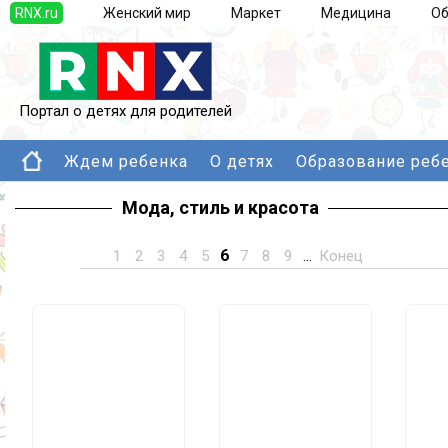
RNX.ru
Женский мир
Маркет
Медицина
Об
Портал о детях для родителей
Ждем ребенка
О детях
Образование реб
Мода, стиль и красота
6
1
2
3
4
5
7
8
9
...
Конец