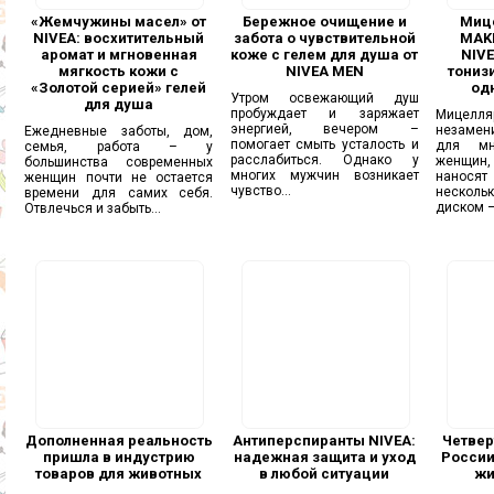
«Жемчужины масел» от
Бережное очищение и
Миц
NIVEA: восхитительный
забота о чувствительной
MAKE
аромат и мгновенная
коже с гелем для душа от
NIVE
мягкость кожи с
NIVEA MEN
тониз
«Золотой серией» гелей
од
Утром освежающий душ
для душа
пробуждает и заряжает
Мицелл
энергией, вечером –
незаме
Ежедневные заботы, дом,
помогает смыть усталость и
для мн
семья, работа – у
расслабиться. Однако у
женщин,
большинства современных
многих мужчин возникает
нанося
женщин почти не остается
чувство...
несколь
времени для самих себя.
диском –.
Отвлечься и забыть...
Дополненная реальность
Антиперспиранты NIVEA:
Четверт
пришла в индустрию
надежная защита и уход
России
товаров для животных
в любой ситуации
жи