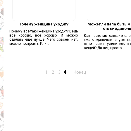
Почему женщина уходит?
Может ли папа быть м
отцы-одиноч
Почему все-таки женщина уходит? Ведь
все хорошо, все хорошо. И можно
Как часто мы слышим сло
сделать еще лучше. Чего совсем нет,
«мать-одиночка» и уже н
можно построить. Или...
этом ничего удивительног
вещей? Да нет, просто...
4
1
2
3
...
Конец