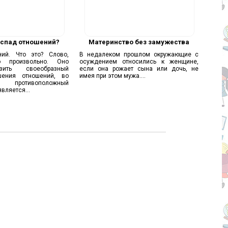
аспад отношений?
Материнство без замужества
ний. Что это? Слово,
В недалеком прошлом окружающие с
о произвольно. Оно
осуждением относились к женщине,
зить своеобразный
если она рожает сына или дочь, не
шения отношений, во
имея при этом мужа....
отивоположный
вляется...