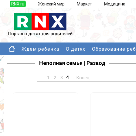
RNX.ru
Женский мир
Маркет
Медицина
Портал о детях для родителей
Ждем ребенка
О детях
Образование ре
Неполная семья | Развод
4
1
2
3
...
Конец