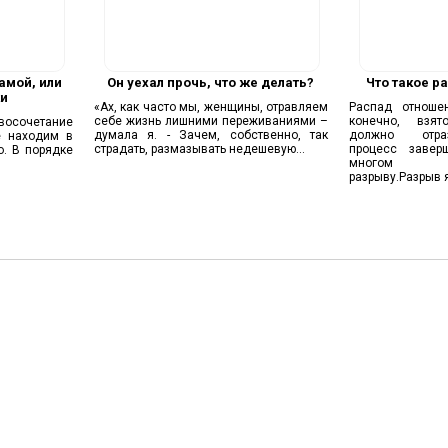
амой, или
Он уехал прочь, что же делать?
Что такое р
ки
«Ах, как часто мы, женщины, отравляем
Распад отноше
себе жизнь лишними переживаниями –
конечно, взят
восочетание
думала я. - Зачем, собственно, так
должно отра
е находим в
страдать, размазывать недешевую...
процесс завер
о. В порядке
многом пр
разрыву.Разрыв я