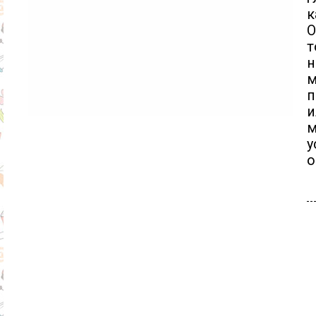
к
О
т
н
м
п
и
м
у
о