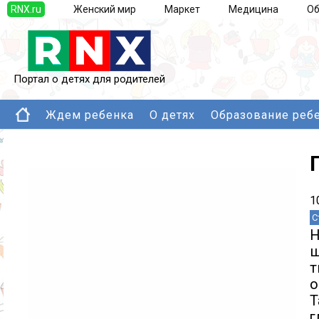
RNX.ru
Женский мир
Маркет
Медицина
Об
Портал о детях для родителей
Ждем ребенка
О детях
Образование реб
1
С
Н
ш
т
о
Т
г