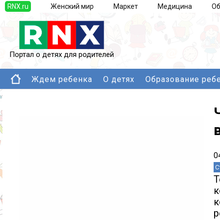
RNX.ru
Женский мир
Маркет
Медицина
Об
Портал о детях для родителей
Ждем ребенка
О детях
Образование реб
0
С
Т
к
к
р