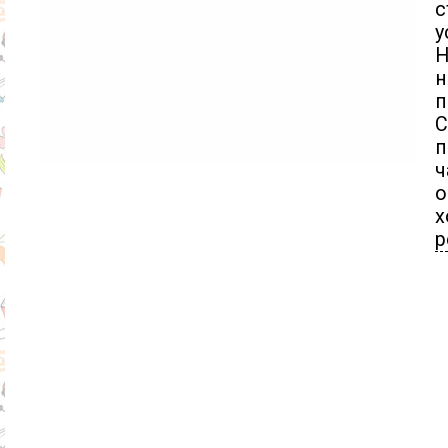
с
у
Н
н
С
п
ч
о
х
р