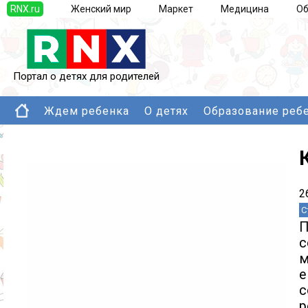
RNX.ru
Женский мир
Маркет
Медицина
Об
Портал о детях для родителей
Ждем ребенка
О детях
Образование реб
2
С
П
с
м
е
с
р