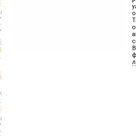
у
о
Т
о
а
с
В
ф
л