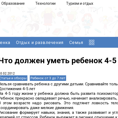
Образование
Технологии
Туризм и отдых
бенка
Отдых и развлечения
Семья
Что должен уметь ребенок 4-5
20.02.2012
Статьи и обзоры
Ребенок от 3 до 7 лет
Нельзя сравнивать ребенка с другими детьми. Сравнивайте толь
Достижения 4-5 лет
На 4-5 году жизни у ребенка должна быть развита психомото
Ребенок прекрасно овладевает речью, начинает анализировать,
В этом возрасте надо рисовать. Это подтянет ловкость тел
координировать даже мелкие движения.
Рисование формирует навыки, знания, а также развивает и уг
терапией от стрессов. Ребенок выражает в рисунке отношение к