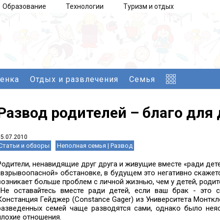
Образование
Технологии
Туризм и отдых
бенка
Отдых и развлечения
Семья
Развод родителей – благо для 
05.07.2010
Статьи и обзоры
Неполная семья | Развод
Родители, ненавидящие друг друга и живущие вместе «ради дете
«взрывоопасной» обстановке, в будущем это негативно скажет
возникает больше проблем с личной жизнью, чем у детей, родит
«Не оставайтесь вместе ради детей, если ваш брак - это 
Констанция Гейджер (Constance Gager) из Университета Монтк
разведенных семей чаще разводятся сами, однако было неясн
плохие отношения.