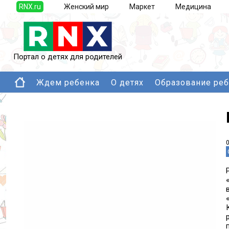
RNX.ru
Женский мир
Маркет
Медицина
Портал о детях для родителей
Ждем ребенка
О детях
Образование ре