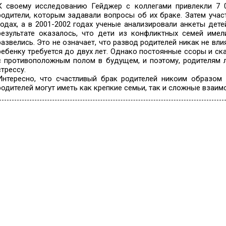
К своему исследованию Гейджер с коллегами привлекли 7 
родители, которым задавали вопросы об их браке. Затем учас
годах, а в 2001-2002 годах ученые анализировали анкеты дете
результате оказалось, что дети из конфликтных семей имел
развелись. Это не означает, что развод родителей никак не вл
ребенку требуется до двух лет. Однако постоянные ссоры и с
с противоположным полом в будущем, и поэтому, родителям л
стрессу.
Интересно, что счастливый брак родителей никоим образом 
родителей могут иметь как крепкие семьи, так и сложные взаим