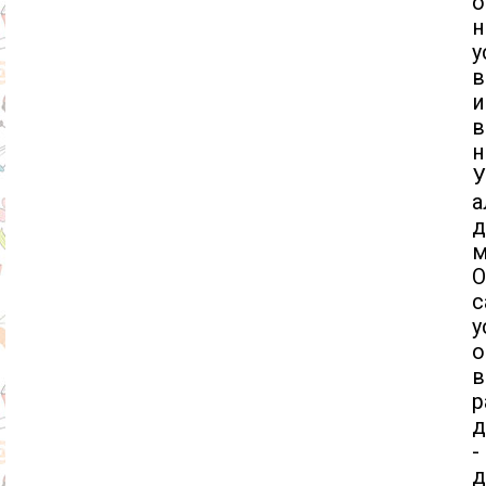
о
н
у
в
и
в
н
У
а
д
м
О
с
у
о
в
р
д
-
д