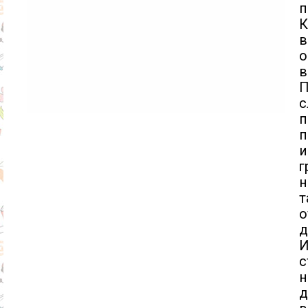
п
К
в
о
в
П
с
п
п
и
н
т
о
д
И
с
н