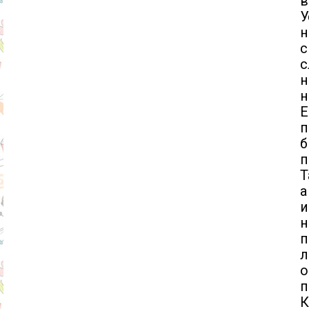
в
У
н
с
с
н
н
Е
п
б
п
Т
а
и
п
л
о
п
К