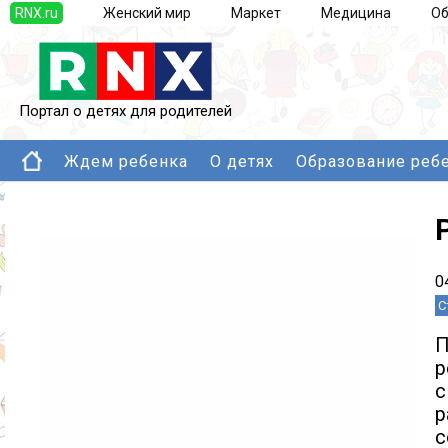
RNX.ru
Женский мир
Маркет
Медицина
Об
Портал о детях для родителей
Ждем ребенка
О детях
Образование реб
0
С
П
р
с
р
с