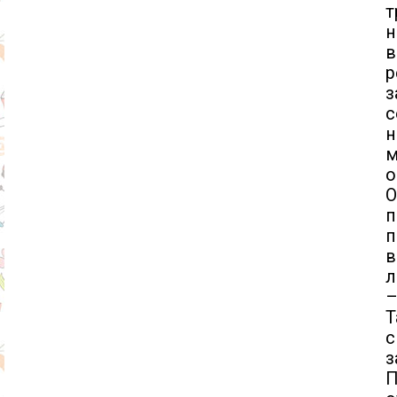
н
в
р
з
с
н
м
о
О
п
п
в
л
–
Т
с
з
П