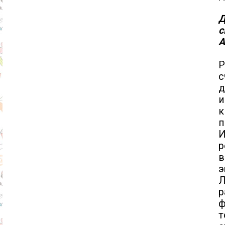
Д
с
А
Р
с
д
и
к
п
И
р
в
э
Л
р
ф
т