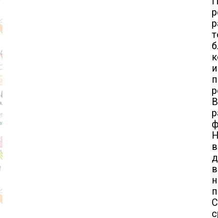
р
р
т
б
к
и
п
р
р
ф
Н
в
д
в
п
С
с