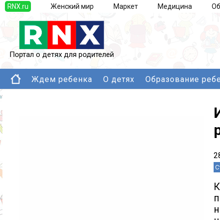
RNX.ru
Женский мир
Маркет
Медицина
Об
Портал о детях для родителей
Ждем ребенка
О детях
Образование реб
2
С
п
н