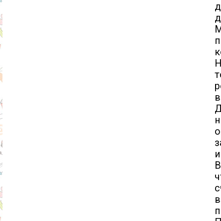
д
д
п
к
Н
т
р
в
Д
н
о
з
и
В
ч
с
в
п