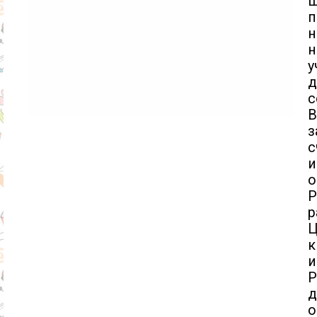
ш
п
н
н
у
д
с
В
з
с
и
о
Р
р
Ц
к
и
Р
о