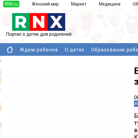
RNX.ru
Женский мир
Маркет
Медицина
Об
Портал о детях для родителей
Ждем ребенка
О детях
Образование реб
0
Н
Б
т
в
К