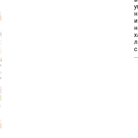
у
н
и
н
х
л
с