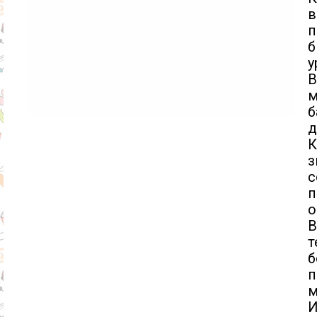
в
п
б
у
В
м
б
д
К
з
с
п
о
В
т
п
м
И