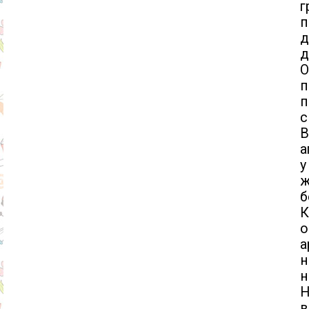
г
п
д
д
О
п
п
с
В
а
у
ж
б
К
о
а
н
н
Н
в