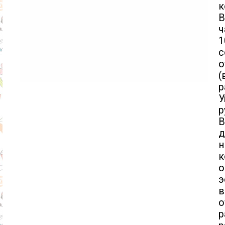
к
В
ч
1
с
о
(
р
У
р
В
д
н
о
р