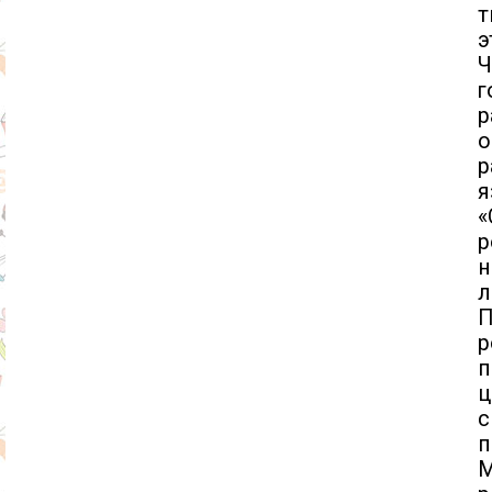
т
э
г
р
я
«
р
н
л
П
р
п
ц
с
п
М