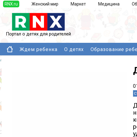
RNX.ru
Женский мир
Маркет
Медицина
Об
Портал о детях для родителей
Ждем ребенка
О детях
Образование реб
0
С
Д
к