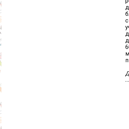
р
д
б
с
у
д
д
м
п
Д