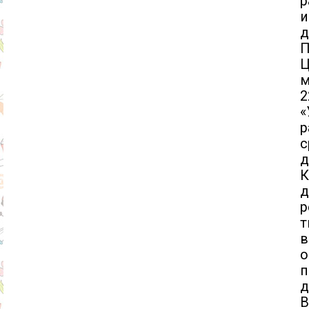
р
и
д
П
Ц
м
2
«
р
с
д
К
д
р
т
в
п
д
В