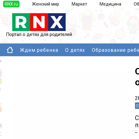
RNX.ru
Женский мир
Маркет
Медицина
Об
Портал о детях для родителей
Ждем ребенка
О детях
Образование реб
2
С
С
п
-