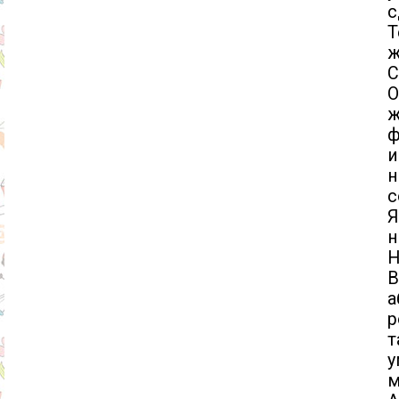
с
Т
ж
С
О
ж
ф
и
н
с
Я
н
Н
В
а
р
т
у
м