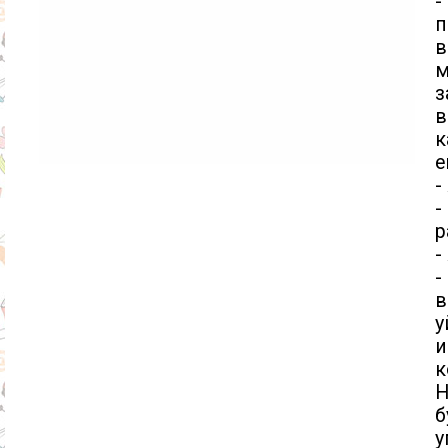
-
п
в
м
з
в
к
е
-
-
р
-
-
в
у
и
к
Н
б
у