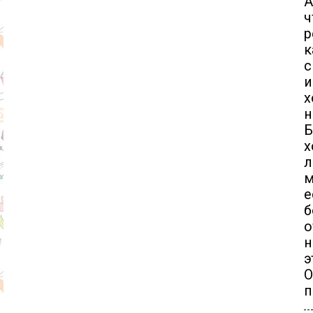
А
ч
р
к
с
и
х
н
Б
х
л
м
е
о
н
э
О
п