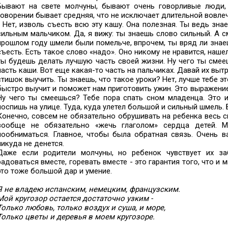
Бывают на свете молчуны, бывают очень говорливые люди, 
говорении бывает средняя, что не исключает длительной вовлеч
- Нет, изволь съесть всю эту кашу. Она полезная. Ты ведь зн
сильным мальчиком. Да, я вижу: ты знаешь слово сильный. А с
прошлом году шмели были помельче, впрочем, ты вряд ли знаеш
съесть. Есть такое слово «надо». Оно никому не нравится, наше
ты будешь делать лучшую часть своей жизни. Ну чего ты смее
часть каши. Вот еще какая-то часть на пальчиках. Давай их выт
стишок выучить. Ты знаешь, что такое уроки? Нет, лучше тебе эт
быстро выучит и поможет нам приготовить ужин. Это выражение 
Ну чего ты смеешься? Тебе пора спать сном младенца. Это и
поспишь на улице. Туда, куда улетел большой и сильный шмель.
Конечно, совсем не обязательно обрушивать на ребенка весь 
вообще не обязательно «жечь глаголом» сердца детей. М
пообниматься. Главное, чтобы была обратная связь. Очень в
никуда не денется.
Даже если родители молчуны, но ребенок чувствует их за
радоваться вместе, горевать вместе - это гарантия того, что и
это тоже большой дар и умение.
Я не владею испанским, немецким, французским.
Мой кругозор остается достаточно узким -
Только любовь, только воздух и суша, и море,
Только цветы и деревья в моем кругозоре.