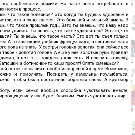
это особенности психики. Но чаще всего потребность в
енности в процесс.
аешь, что такое полезное? Это когда ты будешь здоровым и
мотри, кто в окно залетел. Это большой и сильный шмель. В
ь, что такое прошлый год... Зато ты знаешь, что кашу надо
л чем удивить. Ты знаешь, что такое удивляться? Это то, что
шься? Ты знаешь, что такое часть? Это вот ты съел только
рем. А то запачкаем учебник французского, а сестренке надо
ого пока не знать. У сестры головка золотая, она сейчас все
такое - золотая голова. А еще у нее золотые руки, правда?
диома, а вот ты - младенец как есть. И пошли в коляску,
 Батюшки, а ботиночки-то каши просят! Опять смеешься?
свой поток сознания в особо изощренной форме. Возможно,
ожно и помолчать. Посидеть у камелька, поулыбаться,
ажно, чтобы была постоянная обратная связь. А кругозор
боту, если семья вообще способна чувствовать вместе,
 мироощущение у вас будет близким. Уметь чувствовать мир -