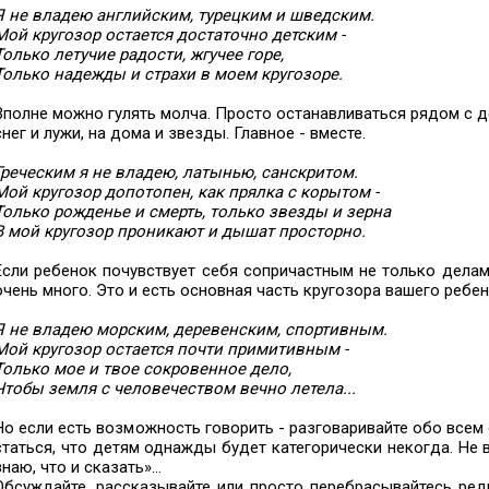
Я не владею английским, турецким и шведским.
Мой кругозор остается достаточно детским -
Только летучие радости, жгучее горе,
Только надежды и страхи в моем кругозоре.
Вполне можно гулять молча. Просто останавливаться рядом с де
снег и лужи, на дома и звезды. Главное - вместе.
Греческим я не владею, латынью, санскритом.
Мой кругозор допотопен, как прялка с корытом -
Только рожденье и смерть, только звезды и зерна
В мой кругозор проникают и дышат просторно.
Если ребенок почувствует себя сопричастным не только делам
очень много. Это и есть основная часть кругозора вашего ребен
Я не владею морским, деревенским, спортивным.
Мой кругозор остается почти примитивным -
Только мое и твое сокровенное дело,
Чтобы земля с человечеством вечно летела...
Но если есть возможность говорить - разговаривайте обо всем 
статься, что детям однажды будет категорически некогда. Не в
знаю, что и сказать»...
Обсуждайте, рассказывайте или просто перебрасывайтесь ред