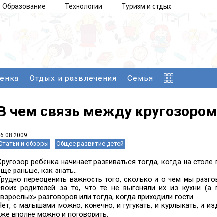
Образование
Технологии
Туризм и отдых
бенка
Отдых и развлечения
Семья
В чем связь между кругозором
26.08.2009
Статьи и обзоры
Общее развитие детей
Кругозор ребёнка начинает развиваться тогда, когда на столе 
еще раньше, как знать...
Трудно переоценить важность того, сколько и о чем мы разго
своих родителей за то, что те не выгоняли их из кухни (а
«взрослых» разговоров или тогда, когда приходили гости.
Нет, с малышами можно, конечно, и гугукать, и курлыкать, и 
уже вполне можно и поговорить.