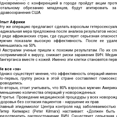
Одновременно с конференцией в городе пройдут акции проте
тотальному обрезанию младенцев, будут агитировать за
здравоохранения США.
Опыт Африки
Эту же операцию предлагают сделать взрослым гетеросексуал
радикальная мера предложена после анализа результатов неск
В ряде африканских стран, где существует серьезная опаснос
мужчин показали высокую эффективность. После ее удале
уменьшилась на 50%.
В Австралии ученые пришли к похожим результатам. По их сл
восприимчивой к вирусу, снижает риски заражения ВИЧ. Мед
Лангерганса вместе с кожей. Именно эти клетки становятся пер
Не все «за»
Однако существует мнение, что эффективность операций именн
Во-первых, группу риска в этой стране составляют гомосек
проводились.
Во-вторых, стоит учитывать, что 80% взрослых мужчин Америк
уменьшению количества операций у новорожденных.
И третье. Проведение медицинской процедуры у всех новорож
здоровья без согласия пациентов - нарушение их прав.
Главный эпидемиолог Центра контроля над заболеваемостью В
Питер Килмаркс (Peter Kilmarx) настаивает: «Должен бы
предотвратить распространение ВИЧ. Существует серьезна