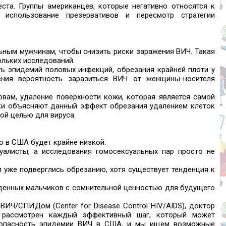
ста. Группы американцев, которые негативно относятся к
 использование презервативов и пересмотр стратегии
ьным мужчинам, чтобы снизить риски заражения ВИЧ. Такая
ольких исследований.
ть эпидемий половых инфекций, обрезания крайней плоти у
ния вероятность заразиться ВИЧ от женщины-носителя
овам, удаление поверхности кожи, которая является самой
ики объясняют данный эффект обрезания удалением клеток
вой целью для вируса.
о в США будет крайне низкой.
суалисты, а исследования гомосексуальных пар просто не
и уже подверглись обрезанию, хотя существует тенденция к
денных мальчиков с сомнительной ценностью для будущего
ИЧ/СПИДом (Center for Disease Control HIV/AIDS), доктор
ть рассмотрен каждый эффективный шаг, который может
я опасность эпидемии ВИЧ в США, и мы ищем возможные