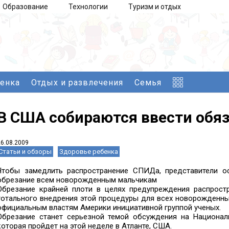
Образование
Технологии
Туризм и отдых
бенка
Отдых и развлечения
Семья
В США собираются ввести обяз
26.08.2009
Статьи и обзоры
Здоровье ребенка
Чтобы замедлить распространение СПИДа, представители 
обрезание всем новорожденным мальчикам
Обрезание крайней плоти в целях предупреждения распрос
тотального внедрения этой процедуры для всех новорожденны
официальным властям Америки инициативной группой ученых.
Обрезание станет серьезной темой обсуждения на Национал
которая пройдет на этой неделе в Атланте, США.