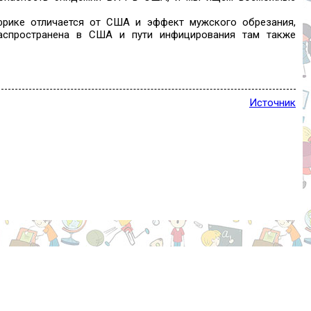
фрике отличается от США и эффект мужского обрезания,
распространена в США и пути инфицирования там также
Источник
Учредитель и главный редактор Хакимов В.В. adm@4kv.ru
.2023 зарегистрировано Федеральной службой по надзору в
й.