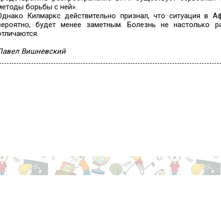
методы борьбы с ней».
Однако Килмаркс действительно признал, что ситуация в А
вероятно, будет менее заметным. Болезнь не настолько 
отличаются.
Павел Вишневский
Сетевое издание «rnx.ru (Информационно-новостной портал RNX)». 
+74959919414 Регистрационный номер ЭЛ № ФС 77 - 84869 от 21.03
сфере связи, информационных технологий и массовых коммуникаци
Настоящий ресурс содержит материалы 18+