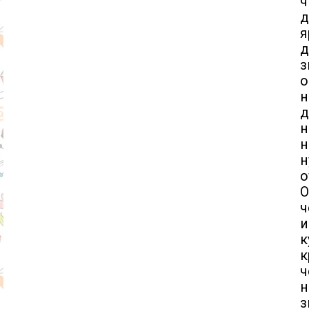
ч
д
я
д
з
о
н
д
н
н
н
о
О
ч
и
к
к
ч
н
з