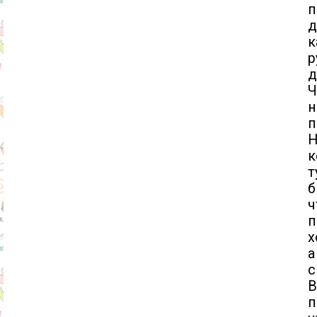
п
д
к
р
д
н
п
Н
к
т
б
ч
п
х
а
с
В
п