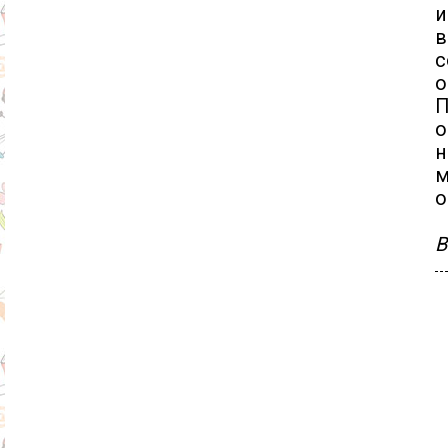
и
в
с
о
П
о
н
м
о
В