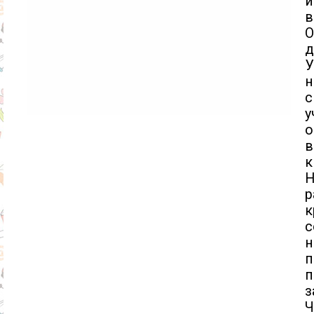
и
в
О
д
У
н
с
у
о
в
к
Н
р
к
с
н
п
п
з
Ч