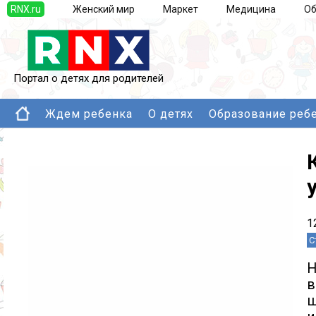
RNX.ru
Женский мир
Маркет
Медицина
Об
Портал о детях для родителей
Ждем ребенка
О детях
Образование реб
1
С
Н
в
ш