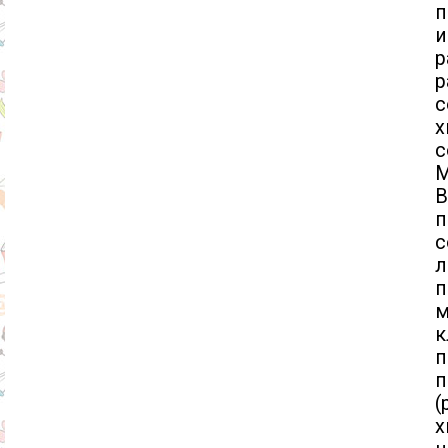
п
и
р
р
с
M
В
л
п
м
к
п
п
(
х