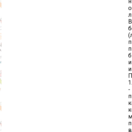
н
л
б
(
п
п
и
П
1
-
п
к
к
п