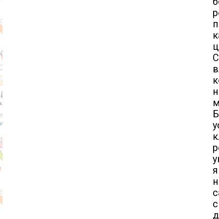
б
р
п
к
ц
С
в
к
н
м
Б
у
к
р
у
я
с
с
д