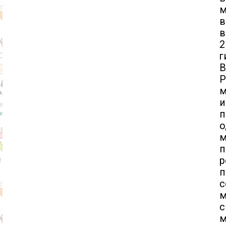
м
в
в
2
г
В
Р
м
и
п
о
м
п
р
с
м
с
м