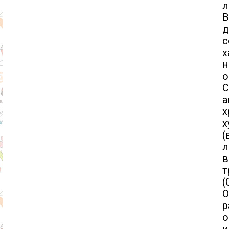
л
д
с
н
о
C
а
х
(
л
в
т
(
О
р
о