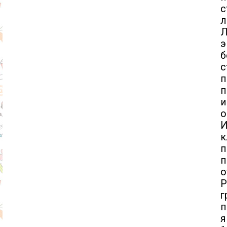
э
б
с
п
п
и
о
И
п
п
о
Р
г
п
я