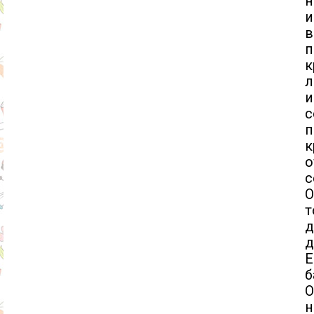
н
и
в
к
л
и
с
п
к
с
О
т
д
д
Е
б
О
н