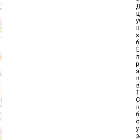
ц
у
п
з
б
Е
п
р
э
п
в
1
С
п
б
о
у
з