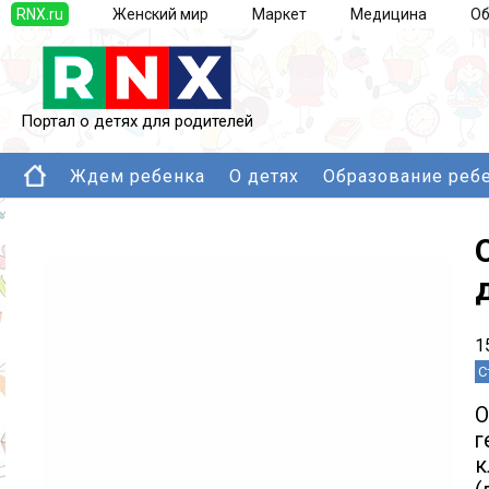
RNX.ru
Женский мир
Маркет
Медицина
Об
Портал о детях для родителей
Ждем ребенка
О детях
Образование реб
1
С
О
г