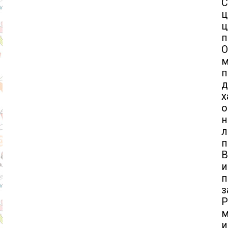
С
ц
п
м
д
о
н
л
п
п
з
Р
м
и