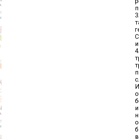
р
п
3
т
г
С
и
т
т
п
с
И
о
б
и
н
о
б
в