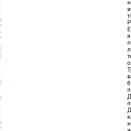
н
и
т
P
Е
я
п
л
т
о
Т
б
п
п
Д
к
н
и