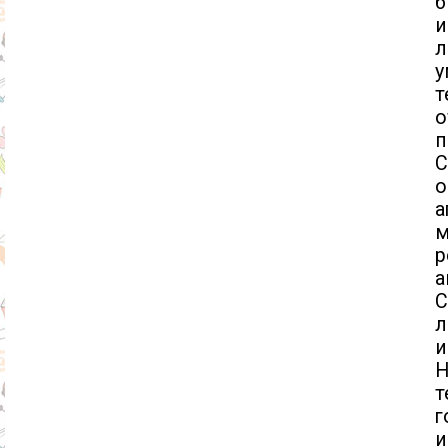
и
л
у
т
о
п
С
о
а
м
р
а
С
и
т
г
и