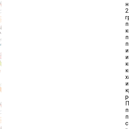
н
2
к
п
п
и
и
к
к
х
и
к
р
П
п
п