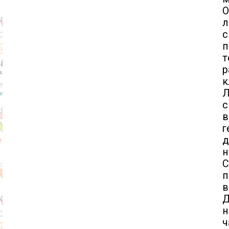
О
л
с
п
т
р
к
Л
с
в
г
д
н
п
в
Д
н
ч