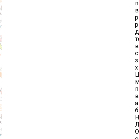
п
в
р
д
т
с
з
х
м
п
в
а
б
H
Л
О
о