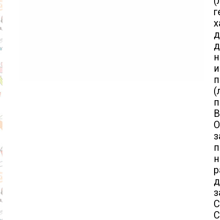
х
д
д
н
п
п
В
О
з
п
н
р
з
С
С