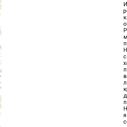
И
р
о
Р
м
п
Н
п
в
л
д
п
Н
я
с