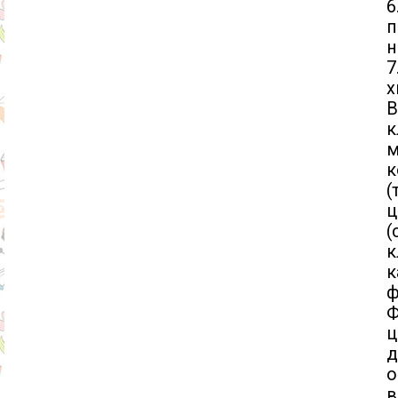
6
п
н
х
В
м
к
(
(
к
к
ф
Ф
ц
д
о