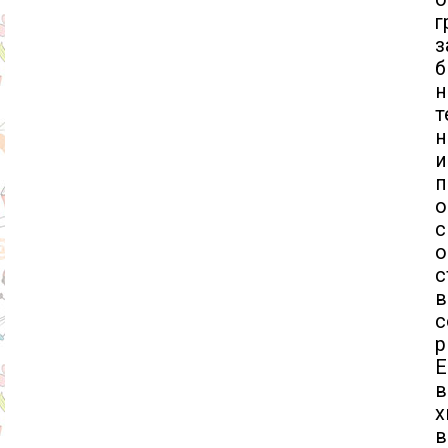
г
з
б
н
т
н
и
п
о
с
о
с
в
с
р
Е
в
х
в