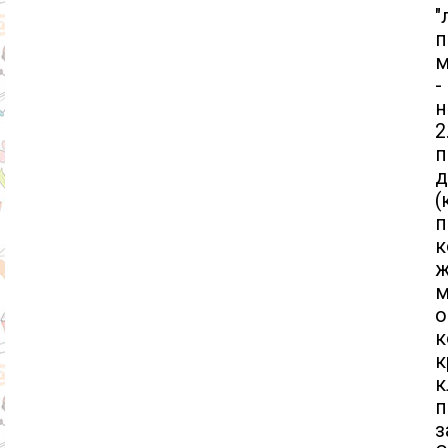
"
п
м
-
н
2
п
д
(
п
к
м
о
к
к
п
з