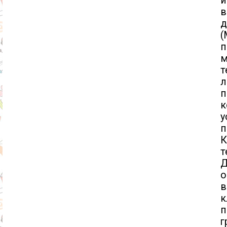
и
в
д
п
м
т
л
у
п
К
т
Д
о
в
п
г