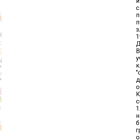
и
п
п
з
1
Д
В
у
к
"
д
о
К
с
1
н
б
г
о