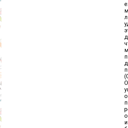
е
м
л
у
э
д
ч
м
п
п
(
О
у
о
п
р
о
и