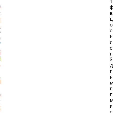
1
ф
ц
о
н
л
с
п
д
п
н
м
п
п
м
и
с