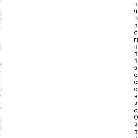
п
ч
В
п
о
г
н
п
п
э
о
с
н
и
с
О
п