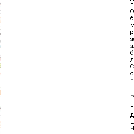
п
б
м
р
з
б
л
С
с
п
п
ц
п
п
д
ц
H