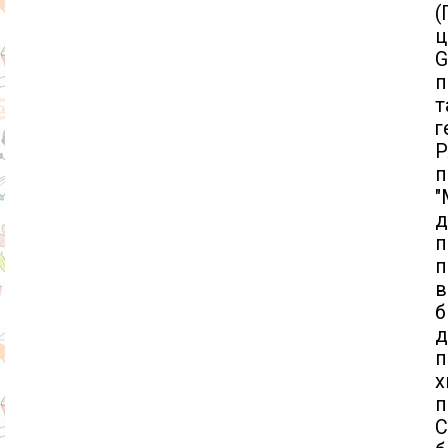
(
ц
G
п
т
г
Р
п
"
п
п
в
б
д
п
С