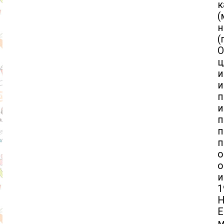
к
(
н
(
О
ц
и
и
п
и
п
п
о
и
1
Н
Е
м