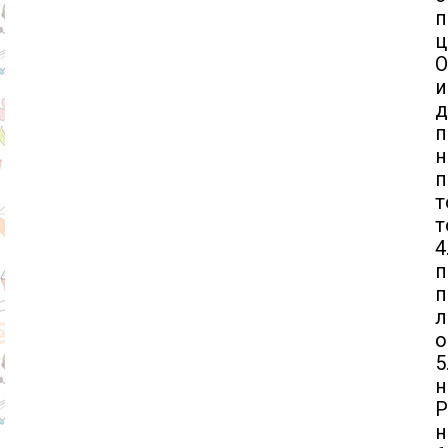
п
ц
О
и
д
н
п
т
т
п
л
о
5
н
Р
н