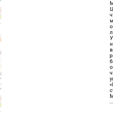
М
Ш
ч
м
о
л
У
н
в
р
б
о
ч
у
«
с
М