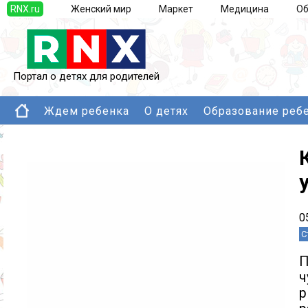
RNX.ru
Женский мир
Маркет
Медицина
Об
Портал о детях для родителей
Ждем ребенка
О детях
Образование реб
0
С
П
ч
р