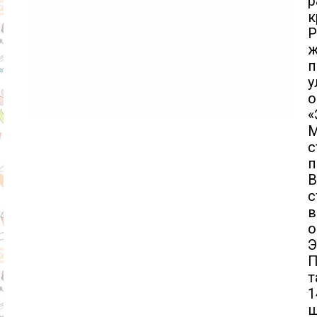
к
Р
ж
п
у
о
«
М
с
п
В
с
в
о
Э
П
т
1
ш