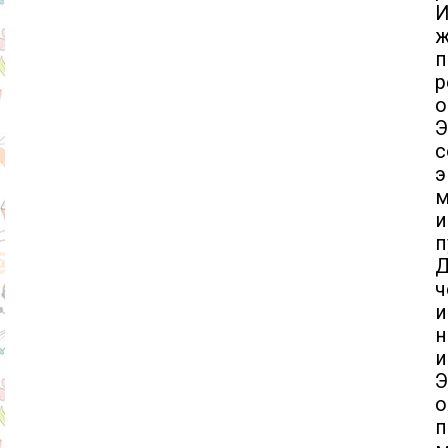
И
п
р
о
Э
э
м
и
п
Д
ч
н
и
Э
о
п