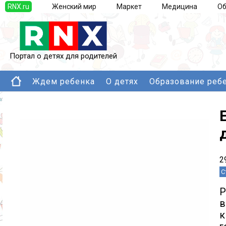
RNX.ru
Женский мир
Маркет
Медицина
Об
Портал о детях для родителей
Ждем ребенка
О детях
Образование реб
2
С
Р
в
к