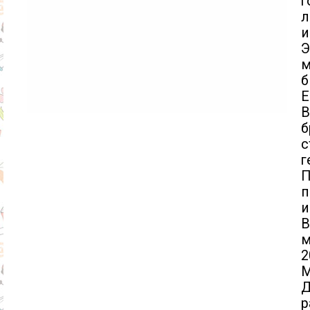
г
л
и
Э
м
б
Е
В
б
с
г
П
п
и
м
2
М
Д
р