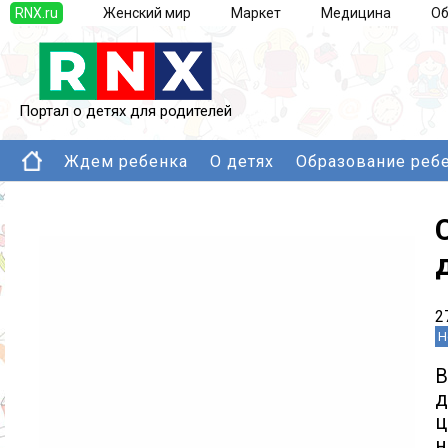
RNX.ru
Женский мир
Маркет
Медицина
Об
Портал о детях для родителей
Ждем ребенка
О детях
Образование реб
2
Н
В
д
ц