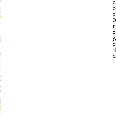
с
о
р
О
п
р
у
с
Ч
о