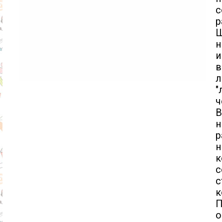
р
Ш
н
и
в
"
ч
В
н
р
н
к
с
с
к
П
о