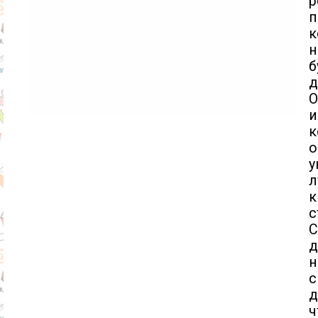
п
к
н
б
д
и
к
о
у
л
к
с
С
д
н
с
д