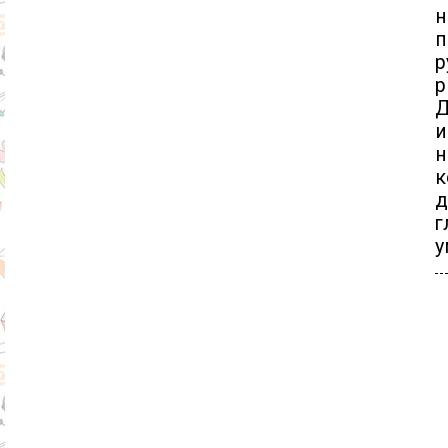
н
п
р
р
Д
и
н
к
д
г
у