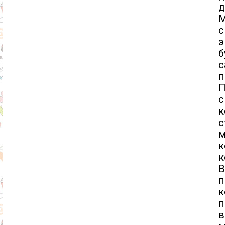
д
М
с
э
б
с
п
П
с
к
с
м
к
к
В
п
к
п
в