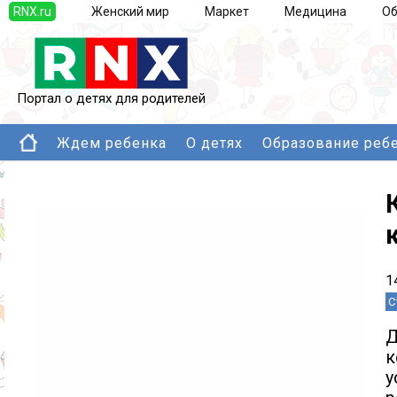
RNX.ru
Женский мир
Маркет
Медицина
Об
Портал о детях для родителей
Ждем ребенка
О детях
Образование реб
1
С
Д
у