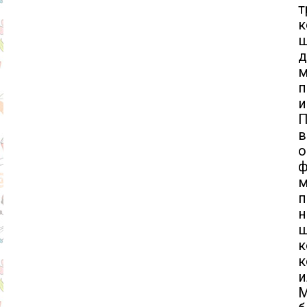
т
к
ш
д
м
п
и
П
в
о
м
п
н
ш
к
к
и
М