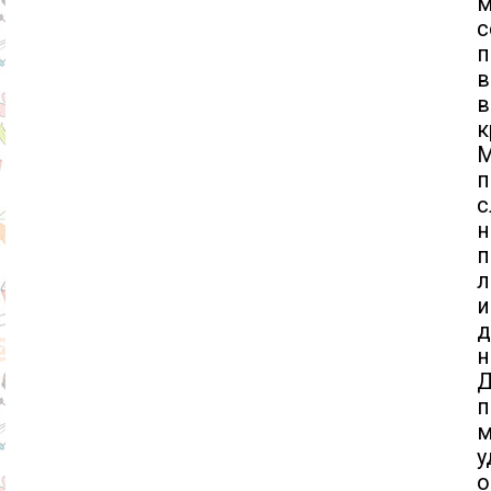
м
с
п
в
в
к
М
п
с
н
п
л
и
д
н
Д
п
м
у
о