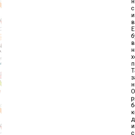
н
с
и
в
Е
б
в
н
х
п
Т
н
О
р
к
д
и
с