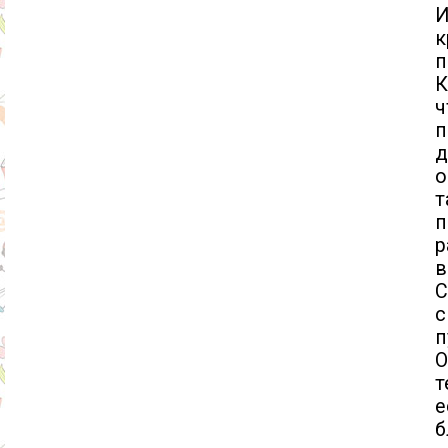
И
к
п
К
ч
п
д
о
т
п
р
в
С
с
п
О
т
е
б