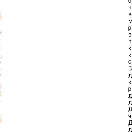
б
н
р
в
п
к
к
о
В
д
к
р
д
д
Д
ч
Д
д