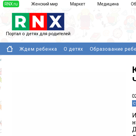
RNX.ru
Женский мир
Маркет
Медицина
Об
Портал о детях для родителей
Ждем ребенка
О детях
Образование реб
0
С
И
н
Д