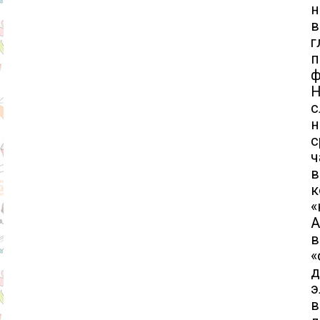
н
в
г
п
ф
Н
с
н
с
ч
в
«
А
в
«
д
э
в