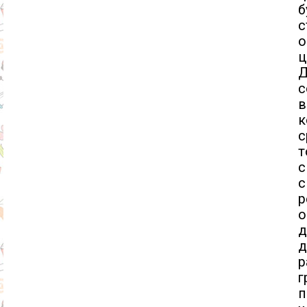
б
с
о
ц
с
в
к
с
т
с
с
р
о
д
д
р
г
п