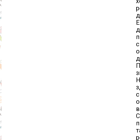
р
д
Е
д
п
с
о
д
П
з
Н
з
с
о
в
С
п
т
р