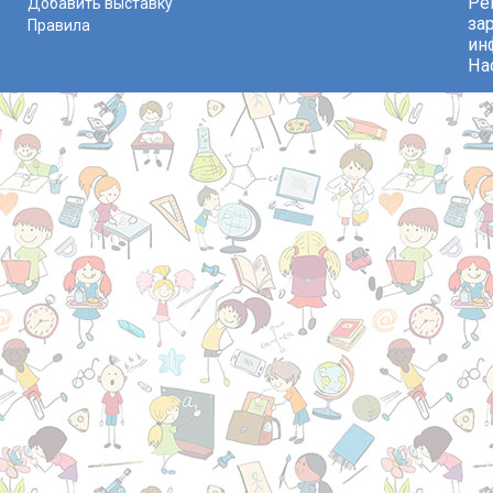
Ре
Добавить выставку
за
Правила
ин
На