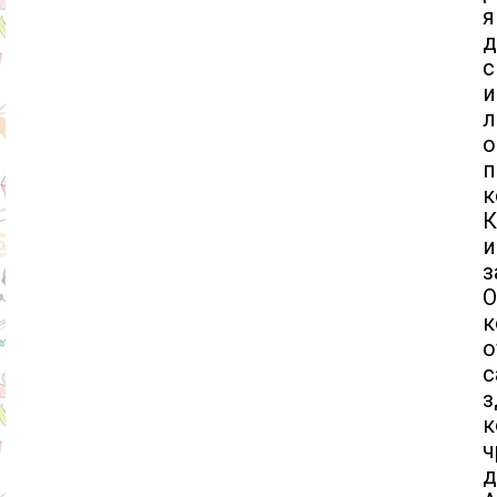
я
с
и
л
о
п
к
К
и
з
О
к
о
с
з
к
ч
д