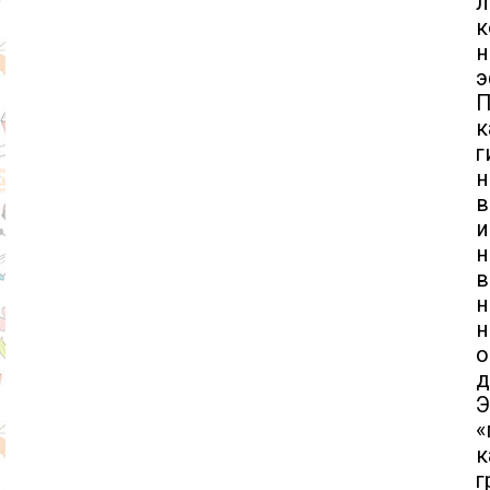
л
к
н
э
П
к
г
н
и
н
в
н
н
о
д
Э
«
к
г