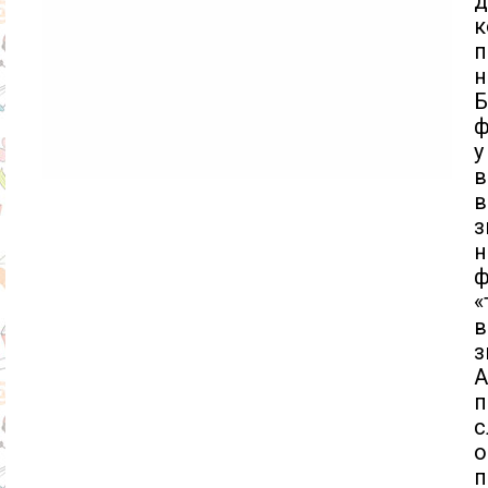
д
к
п
н
Б
ф
у
в
в
з
ф
«
в
з
А
п
с
о
п