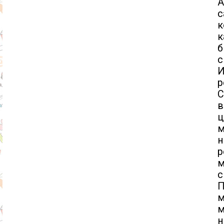
А
с
к
к
б
с
И
р
С
ц
м
н
р
м
с
П
м
м
н