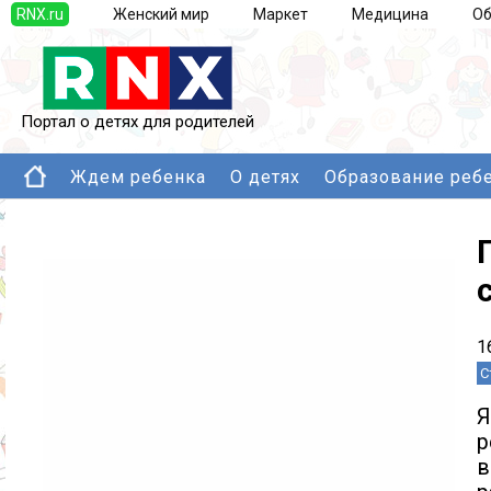
RNX.ru
Женский мир
Маркет
Медицина
Об
Портал о детях для родителей
Ждем ребенка
О детях
Образование реб
1
С
Я
р
в