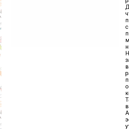
р
Д
ч
п
п
н
Н
з
р
п
о
к
Т
в
А
у