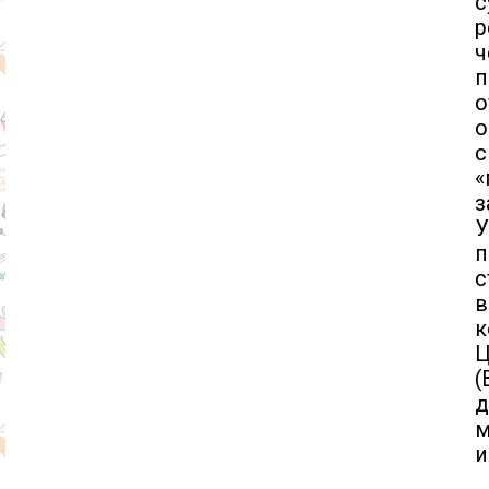
с
р
ч
п
о
о
«
з
У
п
с
в
к
(
д
м
и