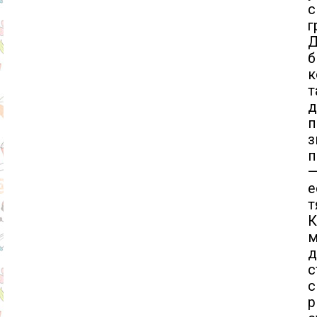
с
г
б
к
т
п
з
п
—
е
т
К
м
д
с
с