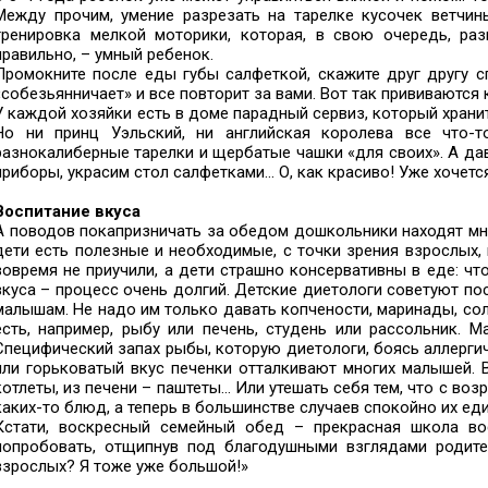
Между прочим, умение разрезать на тарелке кусочек ветчи
тренировка мелкой моторики, которая, в свою очередь, раз
правильно, – умный ребенок.
Промокните после еды губы салфеткой, скажите друг другу с
«собезьянничает» и все повторит за вами. Вот так прививаются
У каждой хозяйки есть в доме парадный сервиз, который храни
Но ни принц Уэльский, ни английская королева все что-
разнокалиберные тарелки и щербатые чашки «для своих». А да
приборы, украсим стол салфетками... О, как красиво! Уже хочетс
Воспитание вкуса
А поводов покапризничать за обедом дошкольники находят много
дети есть полезные и необходимые, с точки зрения взрослых,
вовремя не приучили, а дети страшно консервативны в еде: что
вкуса – процесс очень долгий. Детские диетологи советуют по
малышам. Не надо им только давать копчености, маринады, сол
есть, например, рыбу или печень, студень или рассольник. 
Специфический запах рыбы, которую диетологи, боясь аллерги
или горьковатый вкус печенки отталкивают многих малышей. 
котлеты, из печени – паштеты... Или утешать себя тем, что с в
каких-то блюд, а теперь в большинстве случаев спокойно их еди
Кстати, воскресный семейный обед – прекрасная школа во
попробовать, отщипнув под благодушными взглядами родите
взрослых? Я тоже уже большой!»