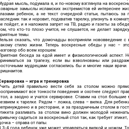
Мудрая мысль, подумала я, и по-новому взглянула на воскресн
коварные замыслы исламских экстремистов ей интереснее жизн
глазами ребенок, а не текст очередной статьи, пытаюсь за 
наследник так и норовит, подхватив тарелку, улизнуть в комнату
не пойдет, и я наложила запрет на ТВ, радио и газеты за обе
том, что кто-то плохо учится, не слушается, не делает заряд
приятные темы.
Нельзя сказать, что домочадцы восприняли нововведение с в
такому стилю жизни. Теперь воскресные обеды у нас – это
разговор обо всем хорошем.
Приятная беседа за едой имеет и физиологический аспект. Н
приниматься за трапезу, если вы взволнованы или раздра
восточными мудрецами согласились бы и многие наши врачи.
кришнаитов.
Сервировка – игра и тренировка
Учить детей правильно вести себя за столом можно прям
воспринимают все тонкости поведения и охотнее следуют пра
стол, а заодно и учатся сервировке. Ставим на стол большие 
лезвием к тарелке. Рядом – ложка, слева – вилка. Для ребенк
непринужденно и в ресторане, и за праздничным столом в гост
этикета разливать за столом вино должен молодой неженаты
привычку садиться за воскресный стол так, как требует этикет,
дочка – справа от папы.
В 3-4 года ребенок уже может управляться вилкой и ножом. Т