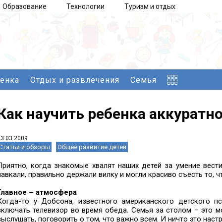
Образование
Технологии
Туризм и отдых
бенка
Отдых и развлечения
Семья
Как научить ребенка аккуратно
13.03.2009
Статьи и обзоры
Общее развитие детей
Приятно, когда знакомые хвалят наших детей за умение вести
чавкали, правильно держали вилку и могли красиво съесть то, ч
Главное – атмосфера
Когда-то у Добсона, известного американского детского пс
включать телевизор во время обеда. Семья за столом – это мо
выслушать, поговорить о том, что важно всем. И ничто это нас