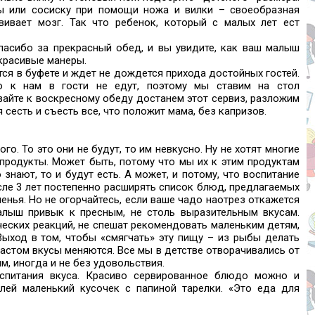
ны или сосиску при помощи ножа и вилки – своеобразная
вивает мозг. Так что ребенок, который с малых лет ест
пасибо за прекрасный обед, и вы увидите, как ваш малыш
 красивые манеры.
тся в буфете и ждет не дождется прихода достойных гостей.
то к нам в гости не едут, поэтому мы ставим на стол
вайте к воскресному обеду достанем этот сервиз, разложим
я сесть и съесть все, что положит мама, без капризов.
. То это они не будут, то им невкусно. Ну не хотят многие
 продукты. Может быть, потому что мы их к этим продуктам
 знают, то и будут есть. А может, и потому, что воспитание
сле 3 лет постепенно расширять список блюд, предлагаемых
енья. Но не огорчайтесь, если ваше чадо наотрез откажется
Малыш привык к пресным, не столь выразительным вкусам.
ческих реакций, не спешат рекомендовать маленьким детям,
Выход в том, чтобы «смягчать» эту пищу – из рыбы делать
озрастом вкусы меняются. Все мы в детстве отворачивались от
м, иногда и не без удовольствия.
спитания вкуса. Красиво сервированное блюдо можно и
лей маленький кусочек с папиной тарелки. «Это еда для