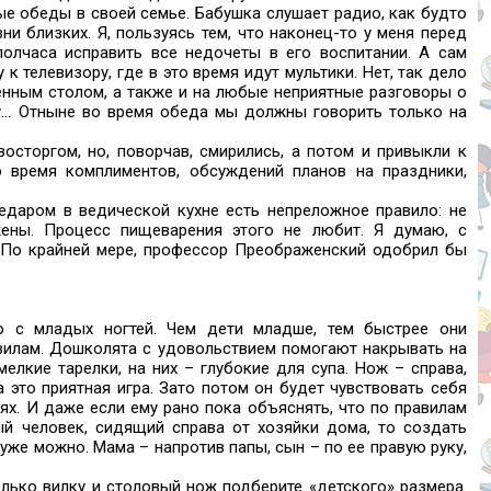
ые обеды в своей семье. Бабушка слушает радио, как будто
и близких. Я, пользуясь тем, что наконец-то у меня перед
полчаса исправить все недочеты в его воспитании. А сам
 к телевизору, где в это время идут мультики. Нет, так дело
денным столом, а также и на любые неприятные разговоры о
ку... Отныне во время обеда мы должны говорить только на
осторгом, но, поворчав, смирились, а потом и привыкли к
 время комплиментов, обсуждений планов на праздники,
едаром в ведической кухне есть непреложное правило: не
жены. Процесс пищеварения этого не любит. Я думаю, с
 По крайней мере, профессор Преображенский одобрил бы
о с младых ногтей. Чем дети младше, тем быстрее они
вилам. Дошколята с удовольствием помогают накрывать на
мелкие тарелки, на них – глубокие для супа. Нож – справа,
а это приятная игра. Зато потом он будет чувствовать себя
ях. И даже если ему рано пока объяснять, что по правилам
й человек, сидящий справа от хозяйки дома, то создать
 уже можно. Мама – напротив папы, сын – по ее правую руку,
олько вилку и столовый нож подберите «детского» размера.