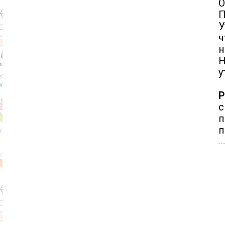
О
П
У
ч
н
Н
у
Р
с
п
п