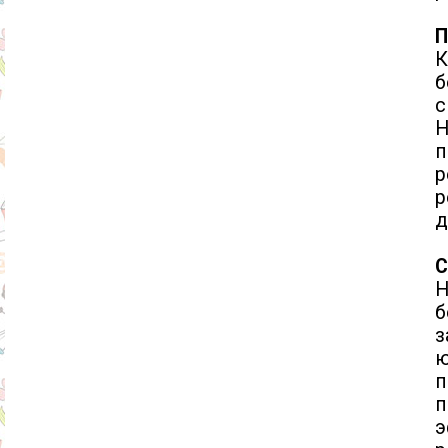
П
К
б
с
Н
п
р
р
д
С
з
ю
э