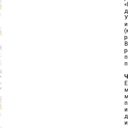
«
д
У
и
(
р
В
р
п
п
Ч
Е
м
м
п
и
д
и