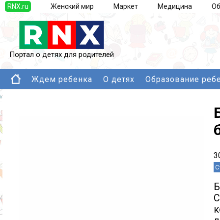
RNX.ru
Женский мир
Маркет
Медицина
Об
Портал о детях для родителей
Ждем ребенка
О детях
Образование реб
3
С
Б
С
к