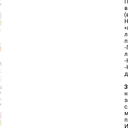
П
в
(
«
п
-
л
-
-
д
З
н
з
с
м
п
И