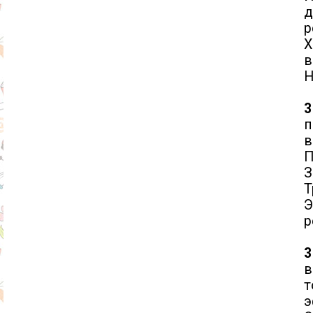
д
р
Х
в
Н
3
п
в
П
З
Т
Э
р
3
в
т
э