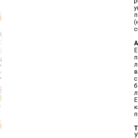
у
п
(
с
А
Е
п
л
в
с
б
л
Е
п
Т