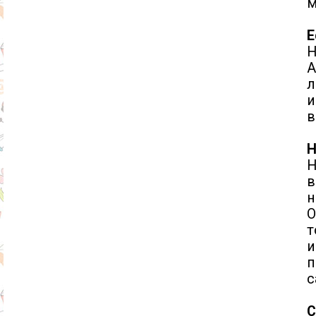
м
Е
Н
А
л
и
в
Н
Н
в
н
О
т
и
п
с
С