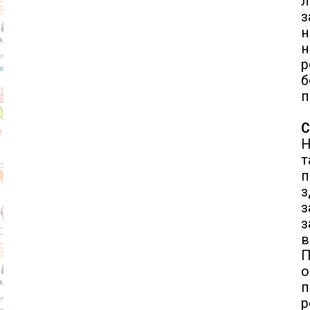
л
з
н
н
р
б
п
С
Н
т
п
з
з
з
в
П
о
п
р