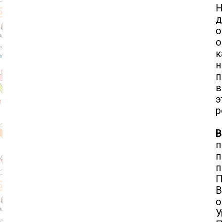
Н
д
о
о
к
н
п
в
э
р
В
п
п
п
П
В
о
У