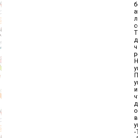
б
а
л
с
Т
д
ч
р
Н
у
П
у
и
ч
д
о
в
у
-