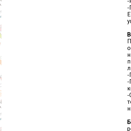
-
-
Е
у
В
П
н
п
л
-
-
к
-
т
н
Б