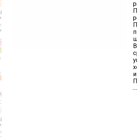
р
П
п
ш
В
с
у
х
и
П