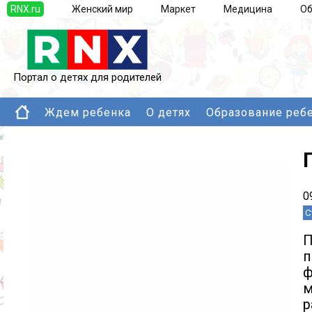
RNX.ru
Женский мир
Маркет
Медицина
Об
Портал о детях для родителей
Ждем ребенка
О детях
Образование реб
0
С
П
п
ф
м
р