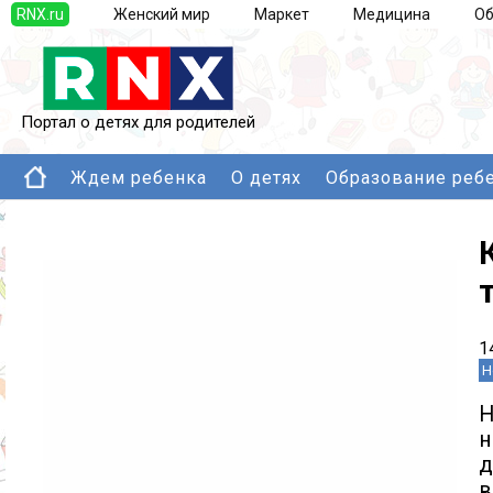
RNX.ru
Женский мир
Маркет
Медицина
Об
Портал о детях для родителей
Ждем ребенка
О детях
Образование реб
1
Н
Н
н
д
в