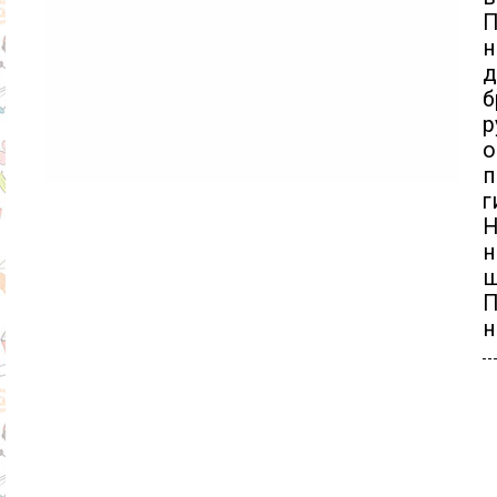
П
н
д
б
р
о
п
г
Н
н
ш
П
н