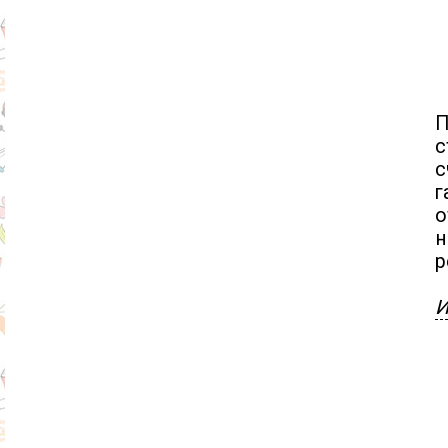
П
с
с
о
н
р
И