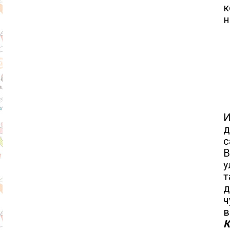
к
н
И
д
с
В
у
т
д
ч
в
К