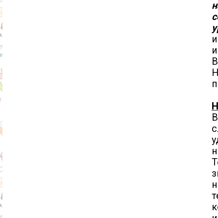
н
с
у
и
и
В
Н
п
Н
В
с
у
н
Т
з
н
т
к