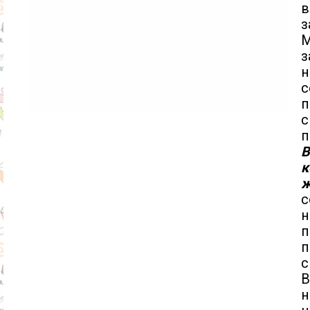
з
М
з
н
с
п
с
п
В
к
ж
с
н
п
п
с
В
н