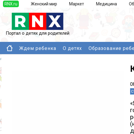
RNX.ru
Женский мир
Маркет
Медицина
Об
Портал о детях для родителей
Ждем ребенка
О детях
Образование реб
0
С
«
г
р
(
д