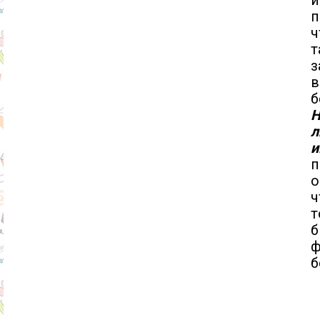
и
п
ч
з
в
б
Н
л
и
о
ч
т
б
ф
б