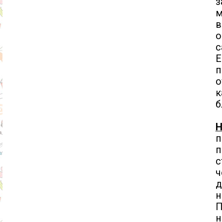
з
м
в
о
с
Е
п
о
к
б
Н
п
с
ч
д
н
П
н