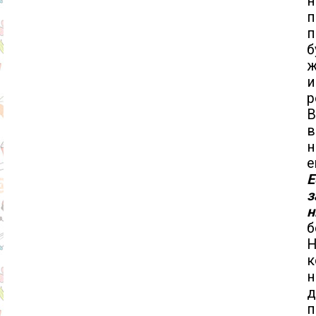
н
п
п
б
ж
и
р
В
в
н
е
Е
з
н
б
Н
к
н
д
п