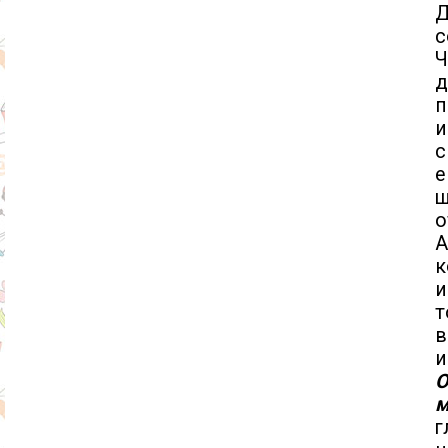
Д
с
Ч
д
п
и
с
е
щ
о
А
к
и
т
в
и
О
м