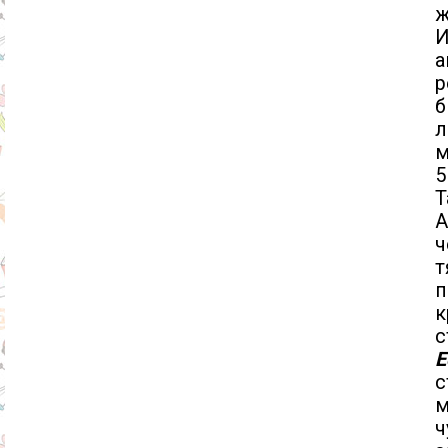
ж
а
р
б
л
м
5
Т
А
ч
т
п
к
с
Е
с
м
ч