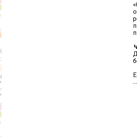
«
о
р
п
п
Ч
Д
б
Е