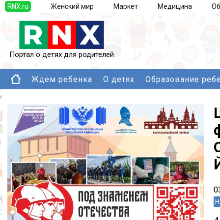
RNX.ru
Женский мир
Маркет
Медицина
Об
Портал о детях для родителей
Ждем ребенка
О детях
Образование реб
0
Н