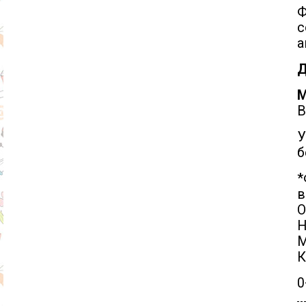
Ф
с
а
Д
М
В
У
б
*
в
О
Н
М
К
0