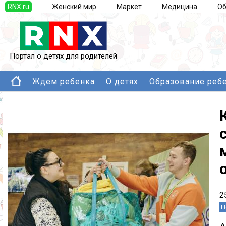
RNX.ru
Женский мир
Маркет
Медицина
Об
Портал о детях для родителей
Ждем ребенка
О детях
Образование реб
2
Н