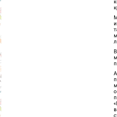
к
к
М
и
т
м
л
В
п
А
п
м
«
в
с