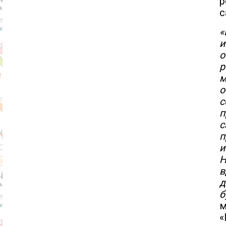
р
с
«
и
о
р
м
о
с
п
с
п
и
Н
в
д
б
«