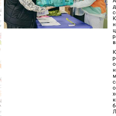
А
д
с
К
н
ц
р
в
К
р
о
н
м
с
о
х
к
б
Л