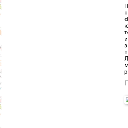
н
«
ю
т
и
з
п
Л
м
р
Г