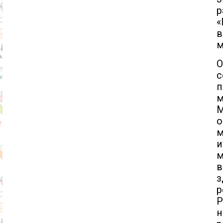
«
в
м
О
с
п
м
М
о
м
и
м
в
з
р
Р
н