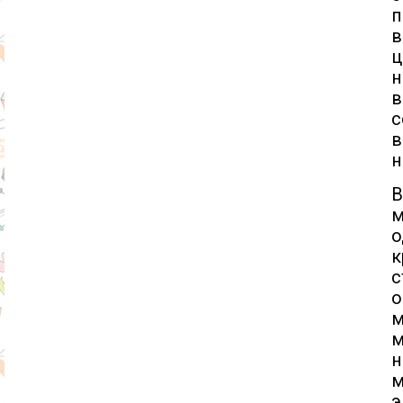
п
в
ц
н
с
в
н
В
м
о
к
о
м
н
м
э