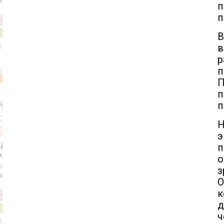
п
п
В
в
р
п
П
п
п
п
о
з
О
д
ч