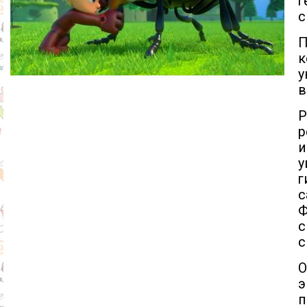
г
с
П
к
в
Р
р
у
г
с
Ф
с
с
О
э
п