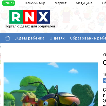
RNX.ru
Женский мир
Маркет
Медицина
Об
Портал о детях для родителей
Ждем ребенка
О детях
Образование реб
1
Н
С
п
Э