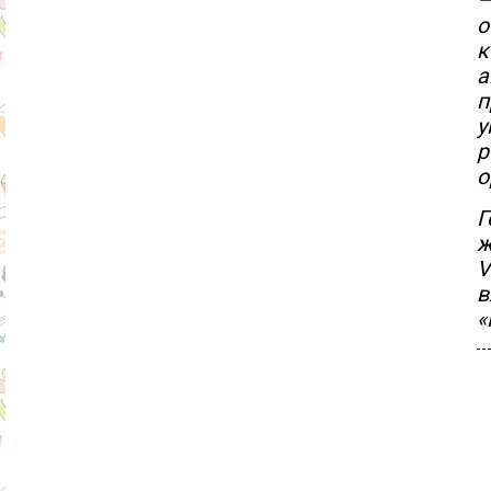
–
о
к
а
п
у
р
о
Г
ж
V
в
«