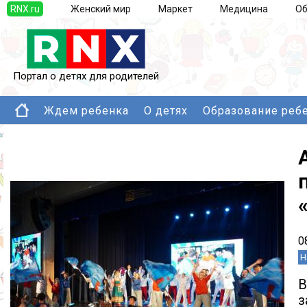
RNX.ru
Женский мир
Маркет
Медицина
Об
Портал о детях для родителей
Ждем ребенка
О детях
Образование реб
0
Н
В
з