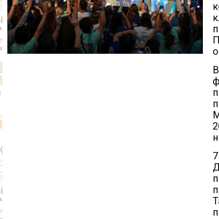
к
к
п
П
о
В
ф
п
М
2
н
7
Д
п
п
Т
п