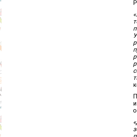
Р
«
т
п
У
р
п
р
с
т
к
П
и
о
«
з