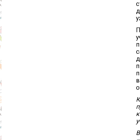
с
д
у
П
у
п
с
д
п
п
в
о
К
п
к
у
В