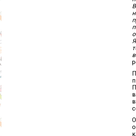
В
н
п
п
о
Я
т
в
р
П
п
П
в
в
с
О
о
к