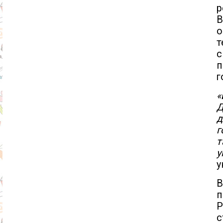
р
В
о
т
с
г
«
Д
д
г
т
у
у
В
п
Р