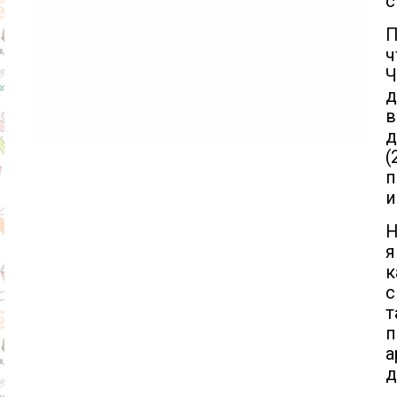
с
П
ч
Ч
д
в
д
(
п
и
Н
я
к
с
т
п
а
д