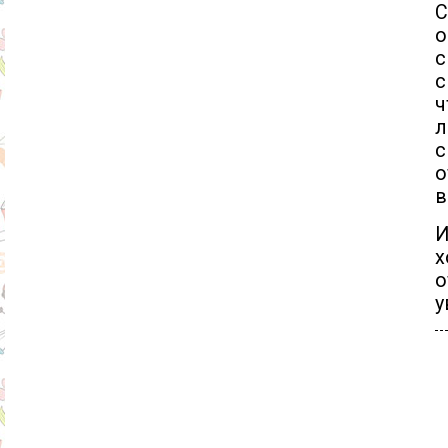
С
о
с
с
ч
л
с
о
в
И
х
о
у