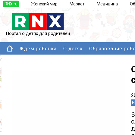
RNX.ru
Женский мир
Маркет
Медицина
Об
Портал о детях для родителей
Ждем ребенка
О детях
Образование реб
2
Н
В
с
д