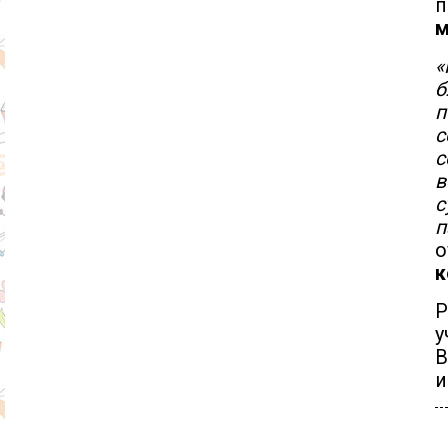
п
м
«
б
п
с
в
с
п
к
Р
у
В
и