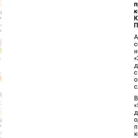
п
к
К
П
А
с
н
«
д
с
о
с
В
«
д
о
п
к