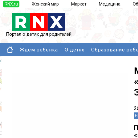
RNX.ru
Женский мир
Маркет
Медицина
Об
Портал о детях для родителей
Ждем ребенка
О детях
Образование реб
2
Н
П
«