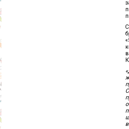
з
п
п
С
б
«
к
в
К
«
ж
п
С
п
о
п
ш