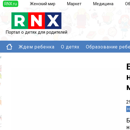
RNX.ru
Женский мир
Маркет
Медицина
Об
Портал о детях для родителей
Ждем ребенка
О детях
Образование реб
2
Н
Б
н