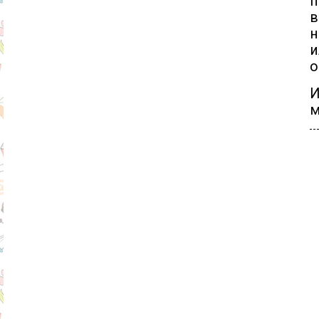
п
в
н
и
о
И
м