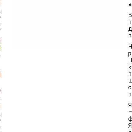
в
В
п
д
п
р
П
п
ш
с
п
Я
–
ф
Я