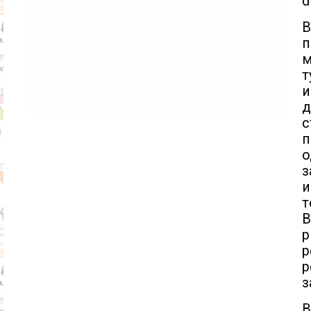
d
В
п
м
т
и
д
п
о
з
и
т
В
р
р
з