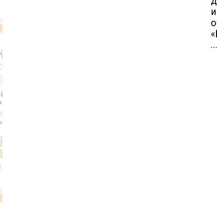
д
и
о
«