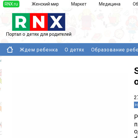
RNX.ru
Женский мир
Маркет
Медицина
Об
Портал о детях для родителей
Ждем ребенка
О детях
Образование реб
2
Н
Р
п
о