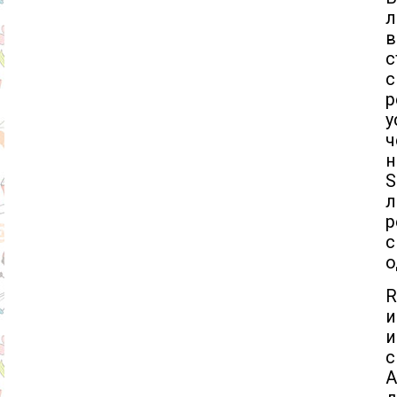
л
в
с
с
р
у
ч
н
S
л
р
с
о
R
и
и
с
A