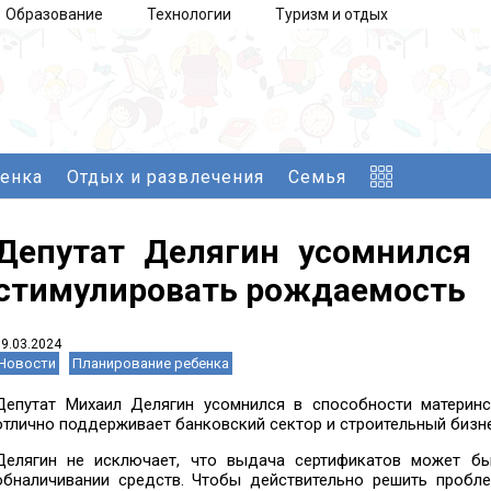
Образование
Технологии
Туризм и отдых
бенка
Отдых и развлечения
Семья
Депутат Делягин усомнился 
стимулировать рождаемость
09.03.2024
Новости
Планирование ребенка
Депутат Михаил Делягин усомнился в способности материнс
отлично поддерживает банковский сектор и строительный бизне
Делягин не исключает, что выдача сертификатов может бы
обналичивании средств. Чтобы действительно решить пробл