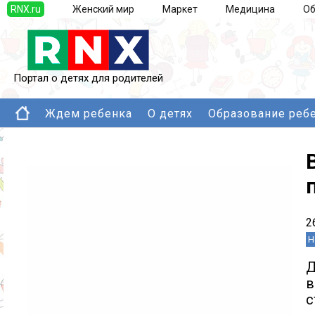
RNX.ru
Женский мир
Маркет
Медицина
Об
Портал о детях для родителей
Ждем ребенка
О детях
Образование реб
2
Н
с