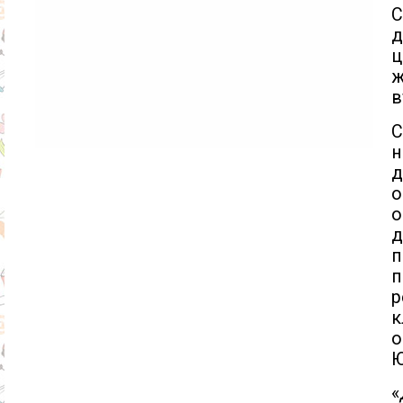
С
д
ц
ж
в
С
н
д
о
д
п
р
к
о
Ю
«