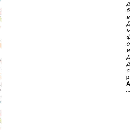
д
б
в
Д
м
ф
о
и
Д
д
с
А