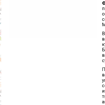
п
о
с
М
В
в
к
Б
с
П
в
у
с
и
т
а