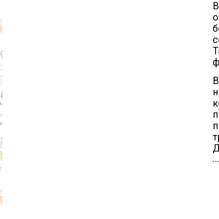
В
о
б
с
Т
ф
В
н
к
п
п
т
Д