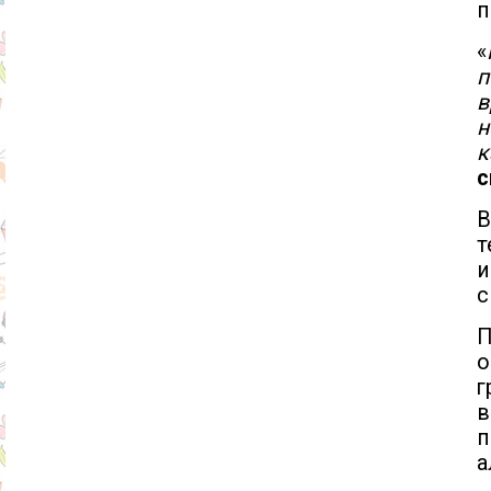
п
«
п
н
к
с
В
т
и
с
П
о
в
п
а