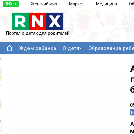
RNX.ru
Женский мир
Маркет
Медицина
Об
Портал о детях для родителей
Ждем ребенка
О детях
Образование реб
0
Н
м