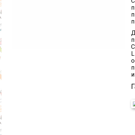
п
п
п
Д
п
С
L
о
п
и
Г