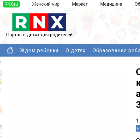
RNX.ru
Женский мир
Маркет
Медицина
Об
Портал о детях для родителей
Ждем ребенка
О детях
Образование реб
1
Н