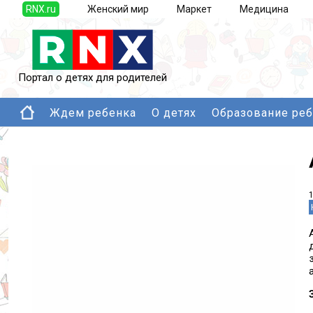
RNX.ru
Женский мир
Маркет
Медицина
Портал о детях для родителей
Ждем ребенка
О детях
Образование ре