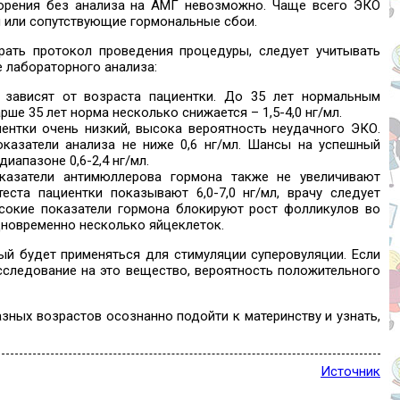
орения без анализа на АМГ невозможно. Чаще всего ЭКО
или сопутствующие гормональные сбои.
ать протокол проведения процедуры, следует учитывать
 лабораторного анализа:
зависят от возраста пациентки. До 35 лет нормальным
арше 35 лет норма несколько снижается – 1,5-4,0 нг/мл.
ентки очень низкий, высока вероятность неудачного ЭКО.
оказатели анализа не ниже 0,6 нг/мл. Шансы на успешный
иапазоне 0,6-2,4 нг/мл.
казатели антимюллерова гормона также не увеличивают
теста пациентки показывают 6,0-7,0 нг/мл, врачу следует
сокие показатели гормона блокируют рост фолликулов во
дновременно несколько яйцеклеток.
ый будет применяться для стимуляции суперовуляции. Если
следование на это вещество, вероятность положительного
ных возрастов осознанно подойти к материнству и узнать,
Источник