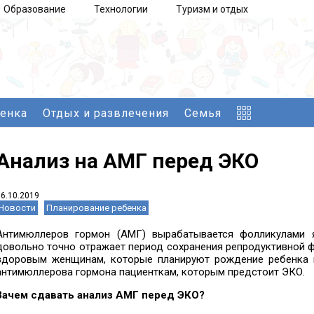
Образование
Технологии
Туризм и отдых
бенка
Отдых и развлечения
Семья
Анализ на АМГ перед ЭКО
16.10.2019
Новости
Планирование ребенка
Антимюллеров гормон (АМГ) вырабатывается фолликулами я
довольно точно отражает период сохранения репродуктивной 
здоровым женщинам, которые планируют рождение ребенка 
антимюллерова гормона пациенткам, которым предстоит ЭКО.
Зачем сдавать анализ АМГ перед ЭКО?