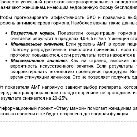
Провести успешный протокол экстракорпорального оплодотв
назначают женщинам, имеющим эндокринную форму бесплодия 
Чтобы прогнозировать эффективность ЭКО и правильно выбр
уровень антимюллерова гормона. Наиболее важны такие данные
Возрастные нормы.
Показатели концентрации гормона 
считается результат в пределах 4,0-6,5 нг/мл. У женщин ст
Минимальные значения.
Если уровень АМГ в крови паци
Поэтому репродуктивные технологии применяют, если п
протокол повышаются, если результаты теста находятся в д
Максимальные значения.
Как ни странно, высокие по
вероятность искусственного зачатия. Если результаты 
скорректировать технологию проведения процедуры. Вы
время стимуляции яичников. Это не позволяет получить о
От показателя АМГ напрямую зависит выбор препарата, котор
перед экстракорпоральным оплодотворением не проводится ис
результата снижается на 20-25%.
Информационный проект «Стану мамой» помогает женщинам раз
сколько времени еще будет сохранена детородная функция.